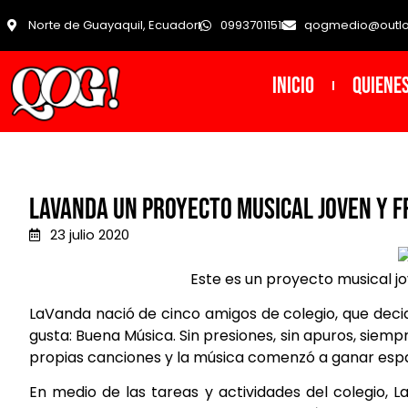
Norte de Guayaquil, Ecuador
0993701151
qogmedio@outl
INICIO
Quiene
LaVanda un proyecto musical joven y f
23 julio 2020
Este es un proyecto musical jo
LaVanda nació de cinco amigos de colegio, que decid
gusta: Buena Música.
Sin presiones, sin apuros, sie
propias canciones y la música comenzó a ganar espac
En medio de las tareas y actividades del colegio, 