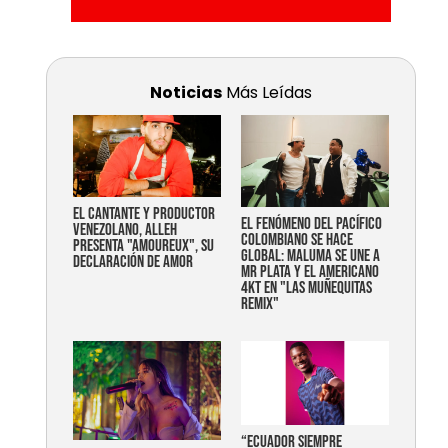
Noticias
Más Leídas
EL CANTANTE Y PRODUCTOR
EL FENÓMENO DEL PACÍFICO
VENEZOLANO, ALLEH
COLOMBIANO SE HACE
PRESENTA "AMOUREUX", SU
GLOBAL: MALUMA SE UNE A
DECLARACIÓN DE AMOR
MR PLATA Y EL AMERICANO
4KT EN "LAS MUÑEQUITAS
REMIX"
“Ecuador siempre