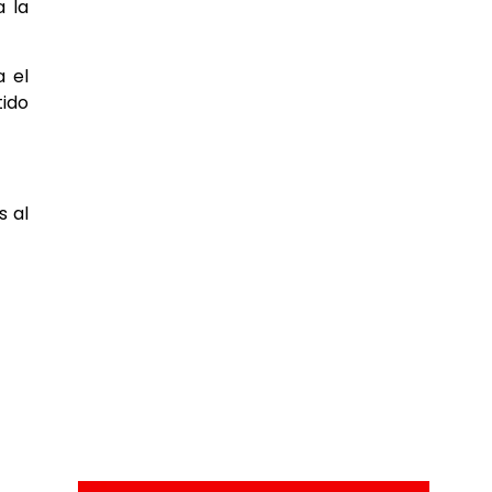
a la
 el
tido
s al