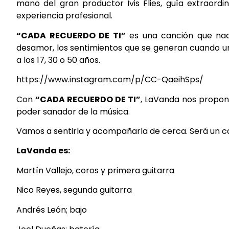
mano del gran productor Ivis Flies, guía extraordi
experiencia profesional.
“CADA RECUERDO DE TI”
es una canción que nací
desamor, los sentimientos que se generan cuando un
a los 17, 30 o 50 años.
https://www.instagram.com/p/CC-QaeihSps/
Con
“CADA RECUERDO DE TI”
, LaVanda nos propon
poder sanador de la música.
Vamos a sentirla y acompañarla de cerca. Será un ca
LaVanda es:
Martín Vallejo, coros y primera guitarra
Nico Reyes, segunda guitarra
Andrés León; bajo