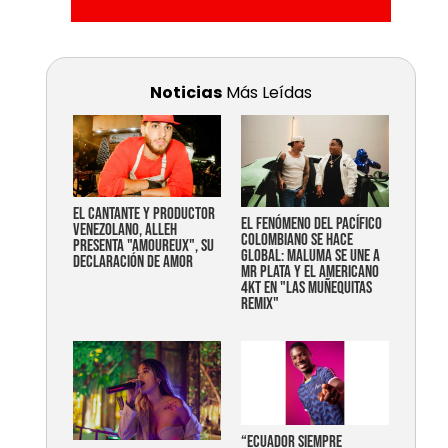
Noticias
Más Leídas
EL CANTANTE Y PRODUCTOR
EL FENÓMENO DEL PACÍFICO
VENEZOLANO, ALLEH
COLOMBIANO SE HACE
PRESENTA "AMOUREUX", SU
GLOBAL: MALUMA SE UNE A
DECLARACIÓN DE AMOR
MR PLATA Y EL AMERICANO
4KT EN "LAS MUÑEQUITAS
REMIX"
“Ecuador siempre