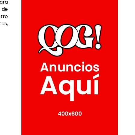
para
o de
ntro
tes,