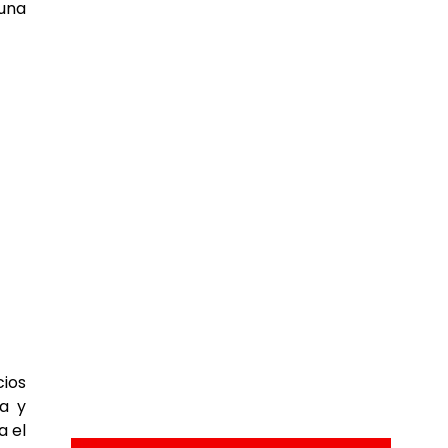
 una
cios
ia y
a el