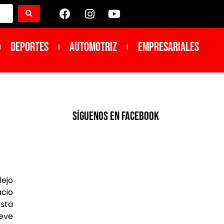
DEPORTES
Automotriz
Empresariales
SíGUENOS EN FACEBOOK
lejo
acio
Esta
eve