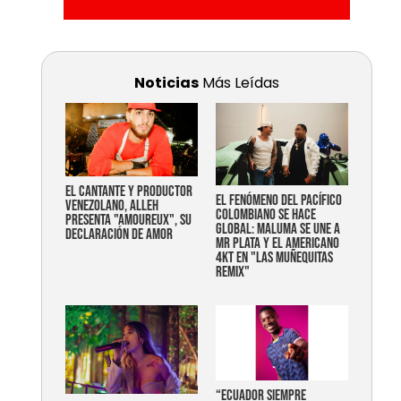
Noticias
Más Leídas
EL CANTANTE Y PRODUCTOR
EL FENÓMENO DEL PACÍFICO
VENEZOLANO, ALLEH
COLOMBIANO SE HACE
PRESENTA "AMOUREUX", SU
GLOBAL: MALUMA SE UNE A
DECLARACIÓN DE AMOR
MR PLATA Y EL AMERICANO
4KT EN "LAS MUÑEQUITAS
REMIX"
“Ecuador siempre