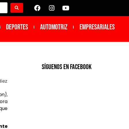
DEPORTES
Automotriz
Empresariales
SíGUENOS EN FACEBOOK
on)
,
tora
 que
nte