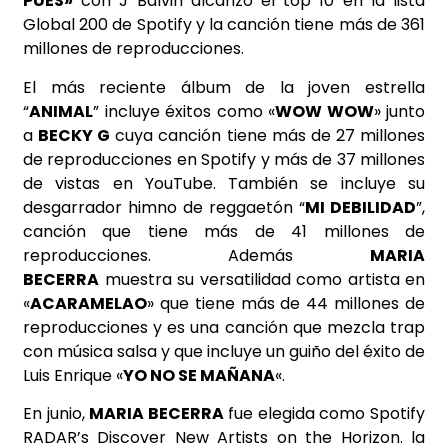
PUES»
con J Balvin alcanzó el top 10 en la lista
Global 200 de Spotify y la canción tiene más de 361
millones de reproducciones.
El más reciente álbum de la joven estrella
“
ANIMAL
” incluye éxitos como «
WOW WOW
» junto
a
BECKY G
cuya canción tiene más de 27 millones
de reproducciones en Spotify y más de 37 millones
de vistas en YouTube. También se incluye su
desgarrador himno de reggaetón “
MI DEBILIDAD
”,
canción que tiene más de 41 millones de
reproducciones. Además
MARIA
BECERRA
muestra su versatilidad como artista en
«
ACARAMELAO
» que tiene más de 44 millones de
reproducciones y es una canción que mezcla trap
con música salsa y que incluye un guiño del éxito de
Luis Enrique «
YO NO SE MAÑANA
«.
En junio,
MARIA BECERRA
fue elegida como Spotify
RADAR’s Discover New Artists on the Horizon. la