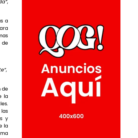
da”
,
as a
para
emas
s de
te”
,
n de
e la
es.
 las
os y
e la
rama