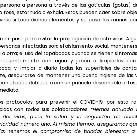
 persona a persona a través de las gotículas (gotas) d
do tose, estornuda o exhala. Éstas pueden caer sobre obj
virus si toca dichos elementos y se pasa las manos po
mer paso para evitar la propagación de este virus. Alg
ersonas infectadas son: el aislamiento social, mantener
a a otra; el uso del tapabocas cuando se tienen síntoma
 frecuentemente con agua y jabón o limpiarlas con
 boca; y limpiar a diario todas las superficies de cont
te, asegurarse de mantener una buena higiene de las 
riz con el codo doblado o con un pañuelo desechable al tos
mediato.
 protocolos para prevenir el COVID-19, por esta ra
idas con todos sus colaboradores.
“Hemos actuado 
 del virus, pues la salud y la seguridad de nuest
prioridad número uno. Al mismo tiempo, aseguramos qu
da; tenemos el compromiso de brindar bienestar a 