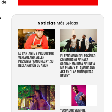
s de
a
Noticias
Más Leídas
EL CANTANTE Y PRODUCTOR
EL FENÓMENO DEL PACÍFICO
VENEZOLANO, ALLEH
COLOMBIANO SE HACE
PRESENTA "AMOUREUX", SU
GLOBAL: MALUMA SE UNE A
DECLARACIÓN DE AMOR
MR PLATA Y EL AMERICANO
4KT EN "LAS MUÑEQUITAS
REMIX"
“Ecuador siempre