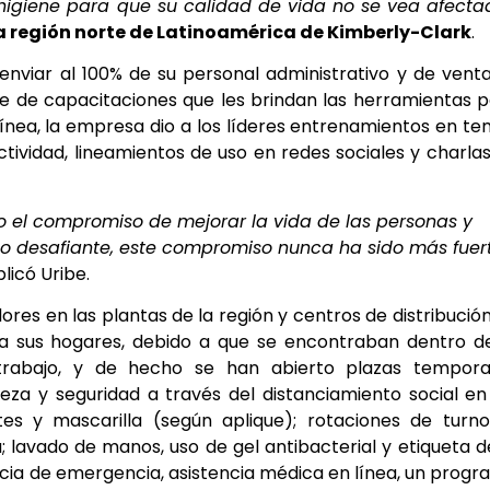
higiene para que su calidad de vida no se vea afecta
la región norte de Latinoamérica de Kimberly-Clark
.
viar al 100% de su personal administrativo y de vent
e de capacitaciones que les brindan las herramientas 
ínea, la
empresa dio a los líderes entrenamientos en t
tividad, lineamientos de uso en redes sociales y charla
o el compromiso de mejorar la vida de las personas y
nto desafiante, este compromiso nunca ha sido más fuer
licó Uribe.
es en las plantas de la región y centros de distribució
 a sus hogares, debido a que se encontraban dentro d
trabajo, y de hecho se han abierto plazas temporal
eza y seguridad a través del distanciamiento social en
es y mascarilla (según aplique); rotaciones de turn
lavado de manos, uso de gel antibacterial y etiqueta d
ncia de emergencia, asistencia médica en línea, un prog