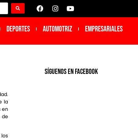
DEPORTES
Automotriz
Empresariales
SíGUENOS EN FACEBOOK
dad.
e la
s en
s de
 los