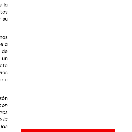
e la
etos
r su
unas
se a
s de
 un
acto
vías
er o
zón
con
ros
e la
las