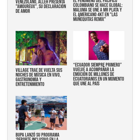
EL FENÓMENO DEL PACÍFICO
VENEZOLANO, ALLEH PRESENTA
COLOMBIANO SE HACE GLOBAL:
"AMOUREUX", SU DECLARACIÓN
MALUMA SE UNE A MR PLATA Y
DE AMOR
EL AMERICANO 4KT EN "LAS
MUÑEQUITAS REMIX"
“Ecuador siempre primero”
vuelve a acompañar la
Village trae de vuelta sus
emoción de millones de
noches de música en vivo,
ecuatorianos en un momento
gastronomía y
que une al país
entretenimiento
Bupa lanzó su programa
‘Deporte Inclusivo en la