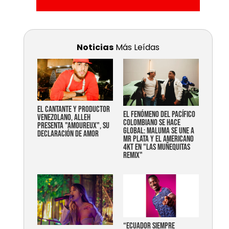
Noticias
Más Leídas
EL CANTANTE Y PRODUCTOR
EL FENÓMENO DEL PACÍFICO
VENEZOLANO, ALLEH
COLOMBIANO SE HACE
PRESENTA "AMOUREUX", SU
GLOBAL: MALUMA SE UNE A
DECLARACIÓN DE AMOR
MR PLATA Y EL AMERICANO
4KT EN "LAS MUÑEQUITAS
REMIX"
“Ecuador siempre