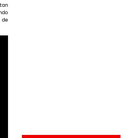
ntan
ando
s de