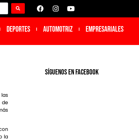
DEPORTES
Automotriz
Empresariales
SíGUENOS EN FACEBOOK
las
s de
 más
 con
o la