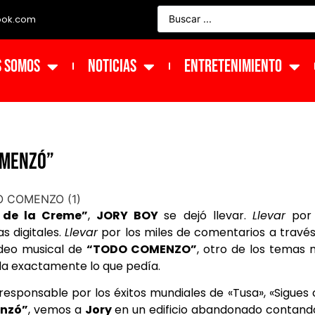
ook.com
s Somos
NOTICIAS
ENTRETENIMIENTO
COMENZÓ”
 de la Creme”
,
JORY BOY
se dejó llevar.
Llevar
por 
 digitales.
Llevar
por los miles de comentarios a travé
video musical de
“TODO COMENZO”
, otro de los temas
ada exactamente lo que pedía.
 responsable por los éxitos mundiales de «Tusa», «Sigues
nzó”
, vemos a
Jory
en un edificio abandonado contand