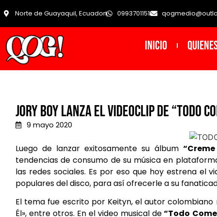
Norte de Guayaquil, Ecuador
0993701151
qogmedio@outl
INICIO
Quiene
Jory Boy lanza el videoclip de “TODO 
9 mayo 2020
Luego de lanzar exitosamente su álbum
“Creme
tendencias de consumo de su música en plataformas
las redes sociales. Es por eso que hoy estrena el 
populares del disco, para así ofrecerle a su fanatic
El tema fue escrito por Keityn, el autor colombiano
Él», entre otros. En el video musical de
“Todo Come