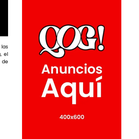
 las
, el
s de