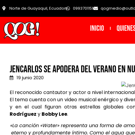
Norte de Guayaquil, Ecuador
0993701151
qogmedio@outl
INICIO
Quiene
JenCarlos se apodera del verano en nu
19 junio 2020
El reconocido cantautor y actor a nivel internaciona
El tema cuenta con un video musical enérgico y diver
y en el cual figuran otras estrellas globales 
Rodríguez
y
Bobby Lee
.
«La canción «Water» representa una forma de amor
eterno y profundamente íntimo. Como el agua que 