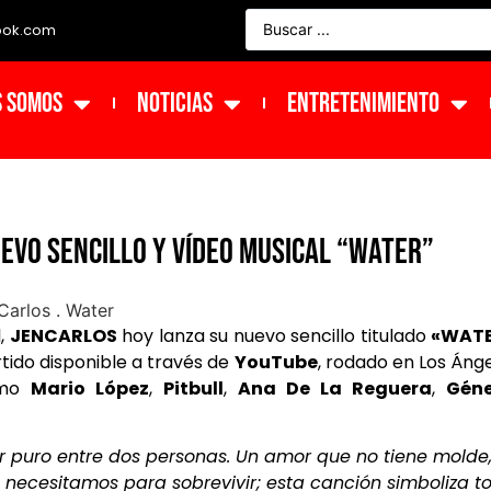
ook.com
s Somos
NOTICIAS
ENTRETENIMIENTO
evo sencillo y vídeo musical “Water”
l,
JENCARLOS
hoy lanza su nuevo sencillo titulado
«WAT
tido disponible a través de
YouTube
, rodado en Los Áng
como
Mario López
,
Pitbull
,
Ana De La Reguera
,
Géne
 puro entre dos personas. Un amor que no tiene molde,
necesitamos para sobrevivir; esta canción simboliza t