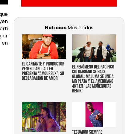
que
uyen
Noticias
Más Leídas
erti
 por
e en
EL CANTANTE Y PRODUCTOR
EL FENÓMENO DEL PACÍFICO
VENEZOLANO, ALLEH
COLOMBIANO SE HACE
PRESENTA "AMOUREUX", SU
GLOBAL: MALUMA SE UNE A
DECLARACIÓN DE AMOR
MR PLATA Y EL AMERICANO
4KT EN "LAS MUÑEQUITAS
REMIX"
“Ecuador siempre