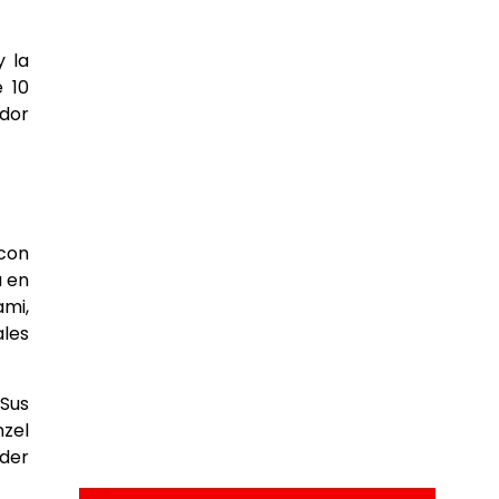
y la
 10
edor
 con
a en
ami,
les
 Sus
nzel
der