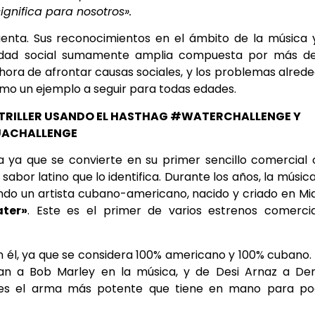
ignifica para nosotros».
uenta. Sus reconocimientos en el ámbito de la música 
nidad social sumamente amplia compuesta por más de
a hora de afrontar causas sociales, y los problemas alred
mo un ejemplo a seguir para todas edades.
 Y TRILLER USANDO EL HASTHAG #WATERCHALLENGE Y
ACHALLENGE
 ya que se convierte en su primer sencillo comercial
sabor latino que lo identifica. Durante los años, la músic
ndo un artista cubano-americano, nacido y criado en Mi
ter»
. Este es el primer de varios estrenos comercia
n él, ya que se considera 100% americano y 100% cubano.
tefan a Bob Marley en la música, y de Desi Arnaz a De
al es el arma más potente que tiene en mano para po