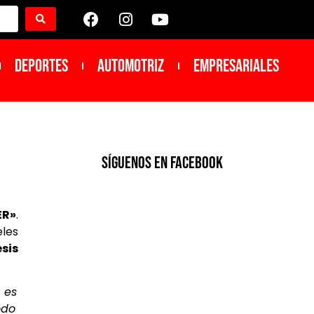
DEPORTES
Automotriz
Empresariales
SíGUENOS EN FACEBOOK
ER»
.
eles
sis
 es
odo