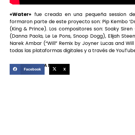
«Water»
fue creada en una pequeña session de 
formaron parte de este proyecto son: Pip Kembo ‘Dr. 
(King & Prince). Los compositores son: Soaky Siren (J
(Danna Paola, Le Le Pons, Snoop Dogg), Elijah Stee
Narek Ambar (“Will” Remix by Joyner Lucas and Will 
todas las plataformas digitales y a través de YouTub
COMPARTIR ESTA NOTICIA
Facebook
X