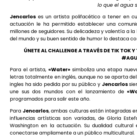
lo que el agua s
Jencarlos
es un artista polifacético a tener en c
actuación le ha permitido establecer una comu
millones de seguidores. Su delicadeza y valentía a l
del mundo y su buen sentido de humor lo destaca co
ÚNETE AL CHALLENGE A TRAVÉS DE TIK TOK
#AGU
Para el artista,
«Water»
simboliza una etapa nueva
letras totalmente en inglés, aunque no se aparta del 
ingles ha sido pedida por su público y
Jencarlos
sie
une sus dos mundos con el lanzamiento de
«Wa
programados para salir este año.
Para
Jencarlos
, ambas culturas están integradas e
influencias artísticas son variadas, de Gloria Es
Washington en la actuación. Su dualidad cultur
conectarse ampliamente a un público multicultural.