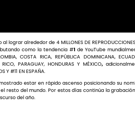
 éxito al lograr alrededor de 4 MILLONES DE REPRODUCCIONE
ebutando como la tendencia #
1
de YouTube mundialmen
COLOMBIA, COSTA RICA, REPÚBLICA DOMINICANA, ECUAD
O RICO, PARAGUAY, HONDURAS Y MÉXICO
,
adicionalme
S Y #11 EN ESPAÑA.
mostrado estar en rápido ascenso posicionando su nom
y el resto del mundo. Por estos días continúa la grabació
nscurso del año.