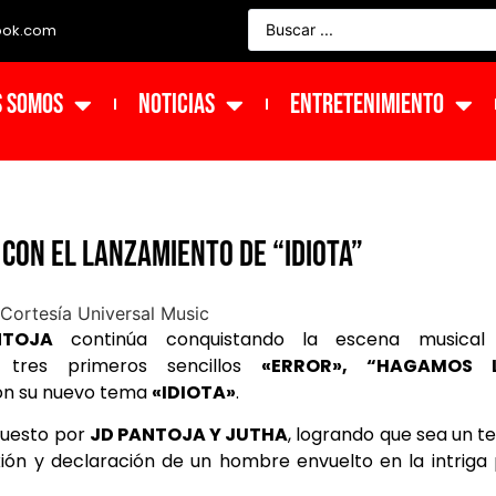
ook.com
s Somos
NOTICIAS
ENTRETENIMIENTO
con el lanzamiento de “Idiota”
NTOJA
continúa conquistando la escena musical
 tres primeros sencillos
«ERROR», “HAGAMOS 
con su nuevo tema
«IDIOTA»
.
mpuesto por
JD PANTOJA Y JUTHA
, logrando que sea un 
exión y declaración de un hombre envuelto en la intriga