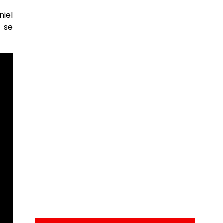
niel
s se