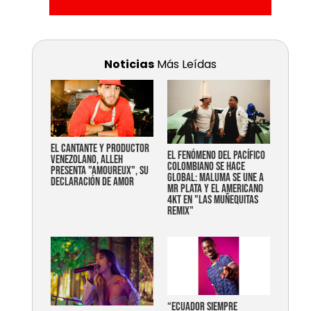
Noticias
Más Leídas
EL CANTANTE Y PRODUCTOR
EL FENÓMENO DEL PACÍFICO
VENEZOLANO, ALLEH
COLOMBIANO SE HACE
PRESENTA "AMOUREUX", SU
GLOBAL: MALUMA SE UNE A
DECLARACIÓN DE AMOR
MR PLATA Y EL AMERICANO
4KT EN "LAS MUÑEQUITAS
REMIX"
“Ecuador siempre