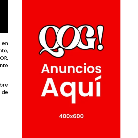
S en
te,
OR,
nte
bre
n de