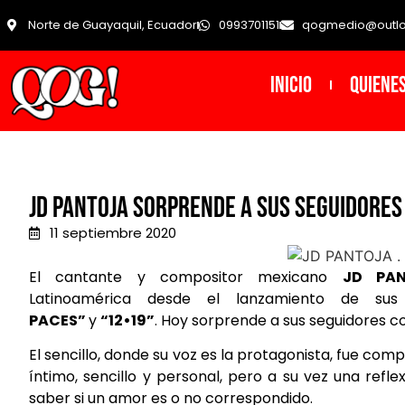
Norte de Guayaquil, Ecuador
0993701151
qogmedio@outl
INICIO
Quiene
JD Pantoja sorprende a sus seguidores 
11 septiembre 2020
El cantante y compositor mexicano
JD PA
Latinoamérica desde el lanzamiento de sus
PACES”
y
“12•19”
. Hoy sorprende a sus seguidores 
El sencillo, donde su voz es la protagonista, fue co
íntimo, sencillo y personal, pero a su vez una refl
saber si un amor es o no correspondido.