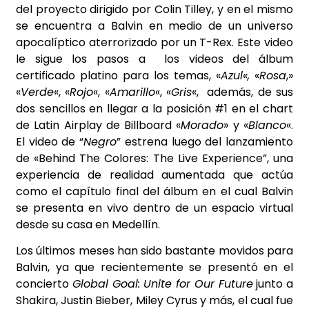
del proyecto dirigido por Colin Tilley, y en el mismo
se encuentra a Balvin en medio de un universo
apocalíptico aterrorizado por un T-Rex. Este video
le sigue los pasos a los videos del álbum
certificado platino para los temas, «
Azul
«,
«
Rosa
,»
«
Verde
«, «
Rojo
«, «
Amarillo
«, «
Gris
«, además, de sus
dos sencillos en llegar a la posición #1 en el chart
de Latin Airplay de Billboard «
Morado
» y «
Blanco
«.
El video de “
Negro
” estrena luego del lanzamiento
de «
Behind The Colores: The Live Experience
”, una
experiencia de realidad aumentada que actúa
como el capítulo final del álbum en el cual Balvin
se presenta en vivo dentro de un espacio virtual
desde su casa en Medellín.
Los últimos meses han sido bastante movidos para
Balvin, ya que recientemente se presentó en el
concierto
Global Goal: Unite for Our Future
junto a
Shakira, Justin Bieber, Miley Cyrus y más, el cual fue