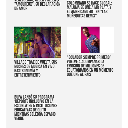
COLOMBIANO SE HACE GLOBAL:
"AMOUREUX", SU DECLARACIÓN
MALUMA SE UNE A MR PLATA Y
DE AMOR
EL AMERICANO 4KT EN "LAS
MUÑEQUITAS REMIX"
“Ecuador siempre primero”
vuelve a acompañar la
Village trae de vuelta sus
emoción de millones de
noches de música en vivo,
ecuatorianos en un momento
gastronomía y
que une al país
entretenimiento
Bupa lanzó su programa
‘Deporte Inclusivo en la
Escuela’ en 5 instituciones
educativas de Quito
mientras celebra espacio
verde