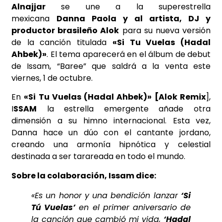
Alnajjar
se une a la superestrella
mexicana
Danna Paola y al artista, DJ y
productor brasileño Alok
para su nueva versión
de la canción titulada
«Si Tu Vuelas (Hadal
Ahbek)»
. El tema aparecerá en el álbum de debut
de Issam, “Baree” que saldrá a la venta este
viernes, 1 de octubre.
En
«Si Tu Vuelas (Hadal Ahbek)» [Alok Remix
],
I
SSAM
la estrella emergente añade otra
dimensión a su himno internacional. Esta vez,
Danna hace un dúo con el cantante jordano,
creando una armonía hipnótica y celestial
destinada a ser tarareada en todo el mundo.
Sobre la colaboración, Issam dice:
«Es un honor y una bendición lanzar
‘Si
Tú Vuelas’
en el primer aniversario de
la canción que cambió mi vida,
‘Hadal