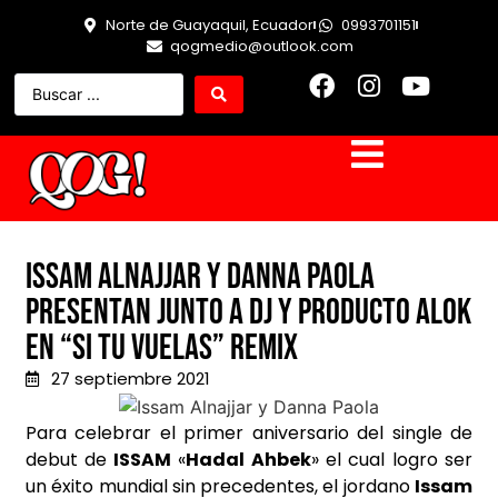
Norte de Guayaquil, Ecuador
0993701151
qogmedio@outlook.com
Issam Alnajjar y Danna Paola
presentan junto a DJ y Producto Alok
en “Si Tu Vuelas” Remix
27 septiembre 2021
Para celebrar el primer aniversario del single de
debut de
ISSAM
«
Hadal Ahbek
» el cual logro ser
un éxito mundial sin precedentes, el jordano
Issam