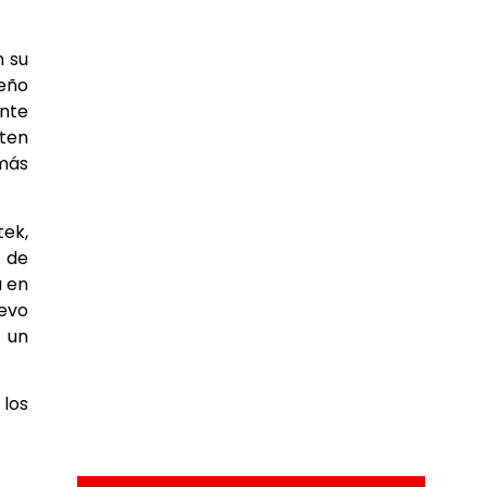
n su
seño
ente
iten
 más
ek,
n de
a en
uevo
y un
 los