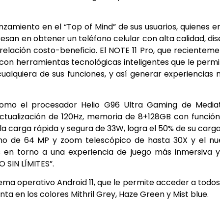
anzamiento en el “Top of Mind” de sus usuarios, quienes e
resan en obtener un teléfono celular con alta calidad, di
relación costo-beneficio. El NOTE 11 Pro, que recientem
con herramientas tecnológicas inteligentes que le perm
ualquiera de sus funciones, y así generar experiencias
como el procesador Helio G96 Ultra Gaming de Mediat
ctualización de 120Hz, memoria de 8+128GB con funció
a carga rápida y segura de 33W, logra el 50% de su carg
rno de 64 MP y zoom telescópico de hasta 30X y el n
 en torno a una experiencia de juego más inmersiva 
 SIN LÍMITES”.
a operativo Android 11, que le permite acceder a todos
ta en los colores Mithril Grey, Haze Green y Mist blue.