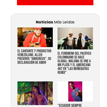
Noticias
Más Leídas
EL CANTANTE Y PRODUCTOR
EL FENÓMENO DEL PACÍFICO
VENEZOLANO, ALLEH
COLOMBIANO SE HACE
PRESENTA "AMOUREUX", SU
GLOBAL: MALUMA SE UNE A
DECLARACIÓN DE AMOR
MR PLATA Y EL AMERICANO
4KT EN "LAS MUÑEQUITAS
REMIX"
“Ecuador siempre