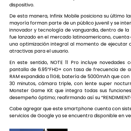
dispositivo.
De esta manera, Infinix Mobile posiciona su último l
mayoría forman parte de un público juvenil y se inte
innovador y tecnología de vanguardia, dentro de la 
fue lanzado en el mercado latinoamericano, cuenta 
una optimización integral al momento de ejecutar c
atractivas para el usuario.
En este sentido, NOTE 11 Pro incluye novedades 
pantalla de 6.95”FHD+ con tasa de frecuencia de a
RAM expandida a 11GB, batería de 5000mAh que con l
30 minutos, cámara triple, con lente super noctu
Monster Game Kit que integra todas sus funciones
desempeño óptimo; reafirmando así su “RENDIMIENTO
Cabe agregar que este smartphone cuenta con sistem
servicios de Google ya se encuentra disponible en ven
COMPARTIR ESTA NOTICIA