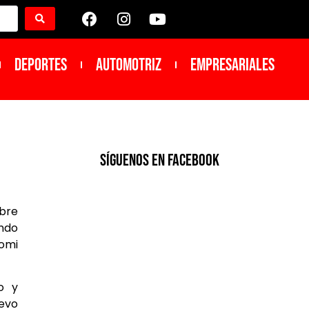
DEPORTES
Automotriz
Empresariales
SíGUENOS EN FACEBOOK
obre
ando
aomi
o y
evo