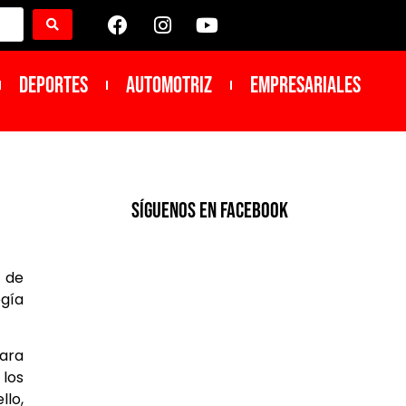
DEPORTES
Automotriz
Empresariales
SíGUENOS EN FACEBOOK
a de
ogía
para
 los
llo,