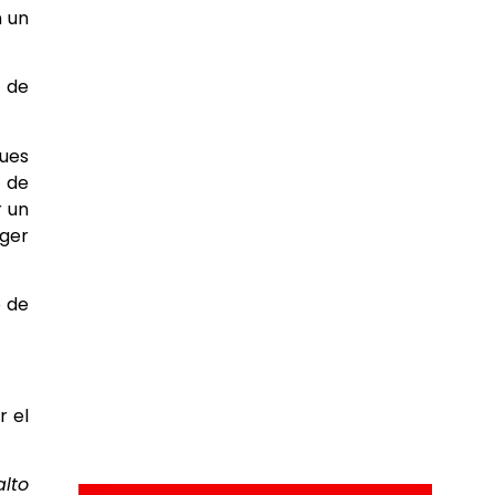
n un
r de
ques
a de
r un
ager
o de
r el
alto