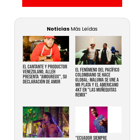
Noticias
Más Leídas
EL CANTANTE Y PRODUCTOR
EL FENÓMENO DEL PACÍFICO
VENEZOLANO, ALLEH
COLOMBIANO SE HACE
PRESENTA "AMOUREUX", SU
GLOBAL: MALUMA SE UNE A
DECLARACIÓN DE AMOR
MR PLATA Y EL AMERICANO
4KT EN "LAS MUÑEQUITAS
REMIX"
“Ecuador siempre