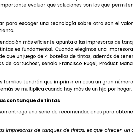
s importante evaluar qué soluciones son los que permite
rar para escoger una tecnología sobre otra son el valo
iento.
omendación más eficiente apunta a las impresoras de tan
n tintas es fundamental. Cuando elegimos una impresor
 que un juego de 4 botellas de tintas, además de tene
s de cartuchos”, señala Francisco Rugel, Product Man
as familias tendrán que imprimir en casa un gran númer
demás se multiplica cuando hay más de un hijo por hogar.
s con tanque de tintas
son entrega una serie de recomendaciones para obtene
s impresoras de tanques de tintas, es que ofrecen un 