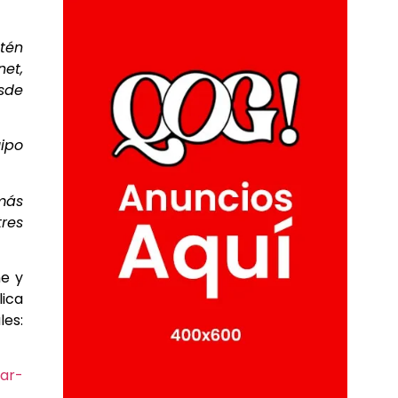
tén
et,
esde
ipo
más
tres
ne y
lica
les:
jar-