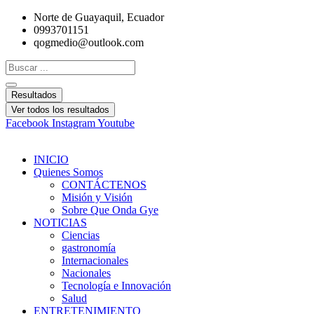
Ir
Norte de Guayaquil, Ecuador
al
0993701151
contenido
qogmedio@outlook.com
Search
...
Resultados
Ver todos los resultados
Facebook
Instagram
Youtube
INICIO
Quienes Somos
CONTÁCTENOS
Misión y Visión
Sobre Que Onda Gye
NOTICIAS
Ciencias
gastronomía
Internacionales
Nacionales
Tecnología e Innovación
Salud
ENTRETENIMIENTO