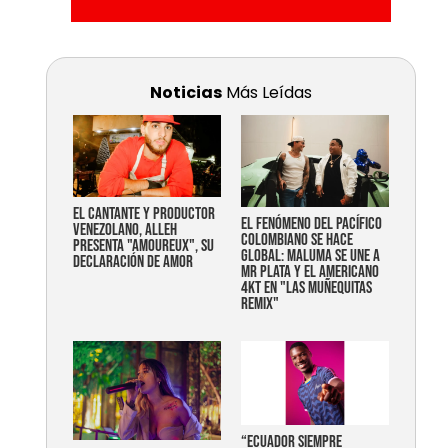
Noticias
Más Leídas
EL CANTANTE Y PRODUCTOR
EL FENÓMENO DEL PACÍFICO
VENEZOLANO, ALLEH
COLOMBIANO SE HACE
PRESENTA "AMOUREUX", SU
GLOBAL: MALUMA SE UNE A
DECLARACIÓN DE AMOR
MR PLATA Y EL AMERICANO
4KT EN "LAS MUÑEQUITAS
REMIX"
“Ecuador siempre