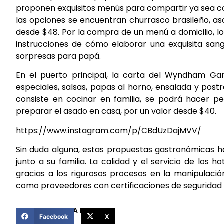
proponen exquisitos menús para compartir ya sea cong
las opciones se encuentran churrasco brasileño, as
desde $48. Por la compra de un menú a domicilio, lo
instrucciones de cómo elaborar una exquisita sangr
sorpresas para papá.
En el puerto principal, la carta del Wyndham Gar
especiales, salsas, papas al horno, ensalada y postr
consiste en cocinar en familia, se podrá hacer p
preparar el asado en casa, por un valor desde $40.
https://www.instagram.com/p/CBdUzDajMVV/
Sin duda alguna, estas propuestas gastronómicas ha
junto a su familia. La calidad y el servicio de lo
gracias a los rigurosos procesos en la manipulació
como proveedores con certificaciones de seguridad 
COMPARTIR ESTA NOTICIA
Facebook
X