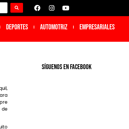
DEPORTES
Automotriz
Empresariales
SíGUENOS EN FACEBOOK
il,
ara
mpre
 de
ito