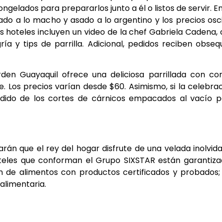
elados para prepararlos junto a él o listos de servir. E
ado a lo macho y asado a lo argentino y los precios osc
s hoteles incluyen un video de la chef Gabriela Cadena,
ía y tips de parrilla. Adicional, pedidos reciben obseq
den Guayaquil ofrece una deliciosa parrillada con co
e. Los precios varían desde $60. Asimismo, si la celebra
edido de los cortes de cárnicos empacados al vacío 
rán que el rey del hogar disfrute de una velada inolvid
s hoteles que conforman el Grupo SIXSTAR están garantiz
n de alimentos con productos certificados y probados;
alimentaria.