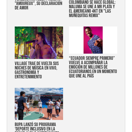
COLOMBIANO SE HACE GLOBAL:
"AMOUREUX", SU DECLARACIÓN
MALUMA SE UNE A MR PLATA Y
DE AMOR
EL AMERICANO 4KT EN "LAS
MUÑEQUITAS REMIX"
“Ecuador siempre primero”
vuelve a acompañar la
Village trae de vuelta sus
emoción de millones de
noches de música en vivo,
ecuatorianos en un momento
gastronomía y
que une al país
entretenimiento
Bupa lanzó su programa
‘Deporte Inclusivo en la