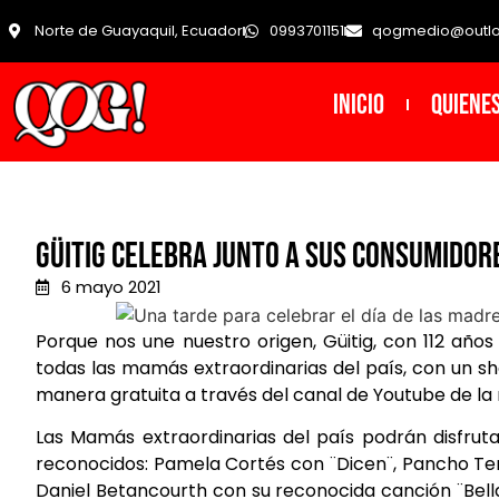
Norte de Guayaquil, Ecuador
0993701151
qogmedio@outl
INICIO
Quiene
Güitig celebra junto a sus consumido
6 mayo 2021
Porque nos une nuestro origen, Güitig, con 112 años
todas las mamás extraordinarias del país, con un sh
manera gratuita a través del canal de Youtube de la
Las Mamás extraordinarias del país podrán disfruta
reconocidos: Pamela Cortés con ¨Dicen¨, Pancho Ter
Daniel Betancourth con su reconocida canción ¨Bell