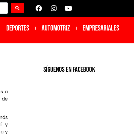
DEPORTES
Automotriz
Empresariales
SíGUENOS EN FACEBOOK
os a
á de
 más
í¨ y
ra y