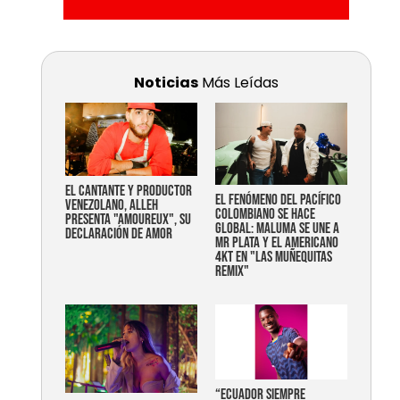
Noticias
Más Leídas
EL CANTANTE Y PRODUCTOR
EL FENÓMENO DEL PACÍFICO
VENEZOLANO, ALLEH
COLOMBIANO SE HACE
PRESENTA "AMOUREUX", SU
GLOBAL: MALUMA SE UNE A
DECLARACIÓN DE AMOR
MR PLATA Y EL AMERICANO
4KT EN "LAS MUÑEQUITAS
REMIX"
“Ecuador siempre