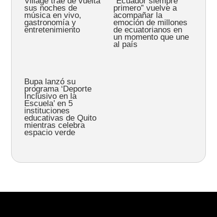
Village trae de vuelta
“Ecuador siempre
sus noches de
primero” vuelve a
música en vivo,
acompañar la
gastronomía y
emoción de millones
entretenimiento
de ecuatorianos en
un momento que une
al país
Bupa lanzó su
programa ‘Deporte
Inclusivo en la
Escuela’ en 5
instituciones
educativas de Quito
mientras celebra
espacio verde