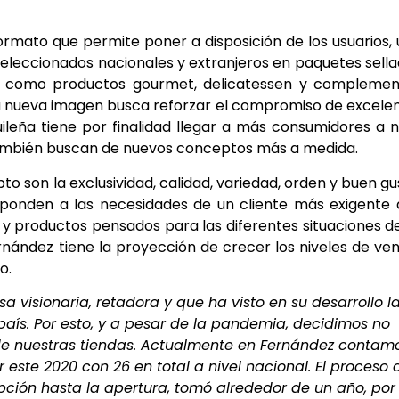
ormato que permite poner a disposición de los usuarios,
 seleccionados nacionales y extranjeros en paquetes sell
mo, como productos gourmet, delicatessen y compleme
a nueva imagen busca reforzar el compromiso de excele
eña tiene por finalidad llegar a más consumidores a n
s también buscan de nuevos conceptos más a medida.
o son la exclusividad, calidad, variedad, orden y buen gu
sponden a las necesidades de un cliente más exigente
 productos pensados para las diferentes situaciones d
rnández tiene la proyección de crecer los niveles de ve
o.
a visionaria, retadora y que ha visto en su desarrollo l
país. Por esto, y a pesar de la pandemia, decidimos no
de nuestras tiendas. Actualmente en Fernández contam
r este 2020 con 26 en total a nivel nacional. El proceso 
ción hasta la apertura, tomó alrededor de un año, por 