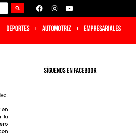
DEPORTES
Automotriz
Empresariales
SíGUENOS EN FACEBOOK
r en
 la
mero
 con