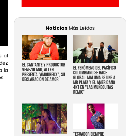
Noticias
Más Leídas
s al
ndez
EL CANTANTE Y PRODUCTOR
EL FENÓMENO DEL PACÍFICO
a la
VENEZOLANO, ALLEH
COLOMBIANO SE HACE
PRESENTA "AMOUREUX", SU
s.
GLOBAL: MALUMA SE UNE A
DECLARACIÓN DE AMOR
MR PLATA Y EL AMERICANO
4KT EN "LAS MUÑEQUITAS
REMIX"
“Ecuador siempre