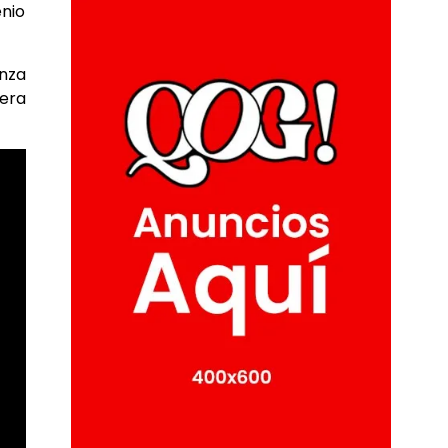
nio
nza
nera