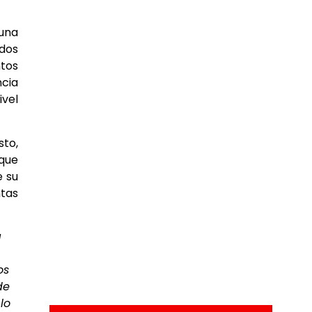
 una
ados
ntos
ncia
ivel
sto,
 que
e su
ntas
a
os
de
lo