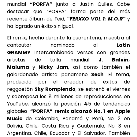
mundial
“PORFA”
junto a Justin Quiles. Cabe
destacar que “PORFA” forma parte del más
reciente álbum de Feid,
“
FERXXO VOL 1: M.O.R”
y
ha logrado un éxito sin igual.
El remix, hecho durante la cuarentena, muestra al
cantautor nominado al
Latin
GRAMMY
intercambiando versos con grandes
artistas de talla mundial
J. Balvin,
Maluma
y
Nicky Jam
, así como también el
galardonado artista panameño
Sech
. El tema,
producido por el creador de éxitos de
reggaetón
Sky Rompiendo
, se estrenó el viernes
y sobrepasa los 8
millones de reproducciones en
YouTube, alcanzó la posición #5 de tendencias
globales.
“PORFA” remix alcanzó No. 1 en Apple
Music
de Colombia, Panamá y Perú, No. 2 en
Bolivia, Chile, Costa Rica y Guatemala, No. 3 en
Argentina, Chile, Ecuador y El Salvador. También