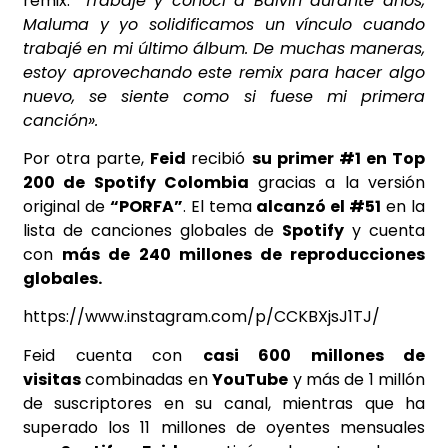
remix.
“Trabajé y conocí a Balvin durante años,
Maluma y yo solidificamos un vínculo cuando
trabajé en mi último álbum. De muchas maneras,
estoy aprovechando este remix para hacer algo
nuevo, se siente como si fuese mi primera
canción».
Por otra parte,
Feid
recibió
su primer #1 en Top
200 de Spotify Colombia
gracias a la versión
original de
“PORFA”
. El tema
alcanzó el #51
en la
lista de canciones globales de
Spotify
y cuenta
con
más de 240 millones de reproducciones
globales.
https://www.instagram.com/p/CCKBXjsJ1TJ/
Feid cuenta con
casi 600 millones de
visitas
combinadas en
YouTube
y más de 1 millón
de suscriptores en su canal, mientras que ha
superado los 11 millones de oyentes mensuales