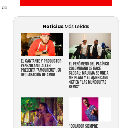
s de
Noticias
Más Leídas
EL CANTANTE Y PRODUCTOR
EL FENÓMENO DEL PACÍFICO
VENEZOLANO, ALLEH
COLOMBIANO SE HACE
PRESENTA "AMOUREUX", SU
GLOBAL: MALUMA SE UNE A
DECLARACIÓN DE AMOR
MR PLATA Y EL AMERICANO
4KT EN "LAS MUÑEQUITAS
REMIX"
“Ecuador siempre