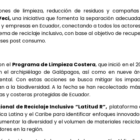
iones de limpieza, reducción de residuos y campañas
Veci,
una iniciativa que fomenta la separación adecuad
as y empresas en Ecuador, conectando a todos los actore
tema de reciclaje inclusivo, con base al objetivo de recup
vases post consumo.
on el
Programa de Limpieza Costera
, que inició en el 
en el archipiélago de Galápagos, así como en nueve á
ental. Con estas acciones se busca mitigar los impac
a la biodiversidad. A la fecha se han recolectado má
s y costeras protegidas de Ecuador.
ional de Reciclaje Inclusivo “Latitud R”,
plataforma 
ca Latina y el Caribe para identificar enfoques innovado
 aumentar la diversidad y el volumen de materiales recicl
ores en la región.