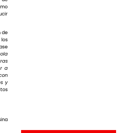
cómo
ucir
n de
 los
base
Cola
ras
r a
 con
es y
ntos
sina