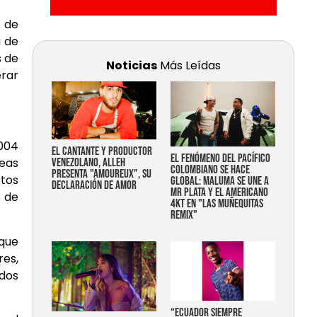
 de
a de
s de
Noticias
Más Leídas
erar
2004
EL CANTANTE Y PRODUCTOR
EL FENÓMENO DEL PACÍFICO
reas
VENEZOLANO, ALLEH
COLOMBIANO SE HACE
PRESENTA "AMOUREUX", SU
tos
GLOBAL: MALUMA SE UNE A
DECLARACIÓN DE AMOR
MR PLATA Y EL AMERICANO
s de
4KT EN "LAS MUÑEQUITAS
REMIX"
que
res,
ados
“Ecuador siempre