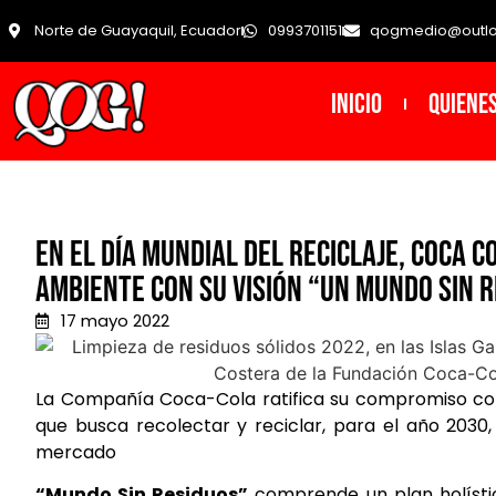
Norte de Guayaquil, Ecuador
0993701151
qogmedio@outl
INICIO
Quiene
En el Día Mundial del Reciclaje, Coca 
ambiente con su visión “Un Mundo sin 
17 mayo 2022
La Compañía Coca-Cola ratifica su compromiso con
que busca recolectar y reciclar, para el año 2030,
mercado
“Mundo Sin Residuos”
comprende un plan holístic