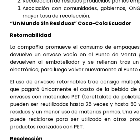
Recolección de residuos producidos por los em
Asociación con comunidades, gobiernos, ONG’
mayor tasa de recolección.
“Un Mundo Sin Residuos” Coca-Cola Ecuador
Retornabilidad
La compañía promueve el consumo de empaques reut
devuelve un envase vacío en el Punto de Venta p
devuelven al embotellador y se rellenan tras un 
electrónica, para luego volver nuevamente al Punto 
El uso de envases retornables trae consigo múltiple
que pagará únicamente el costo de la bebida de su
envases con materiales PET (tereftalato de polietilen
pueden ser reutilizadas hasta 25 veces y hasta 50 
residuos y un menor uso de materias primas. Una ve
puede reciclarse para ser utilizado en otros pro
productos realizados con PET.
Recolección