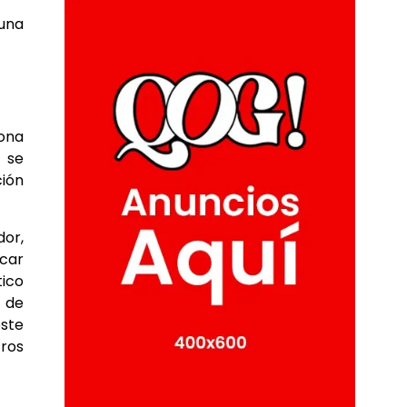
 una
sona
 se
ción
dor,
icar
tico
n de
este
tros