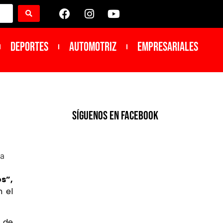
DEPORTES
Automotriz
Empresariales
SíGUENOS EN FACEBOOK
s”,
n el
o de