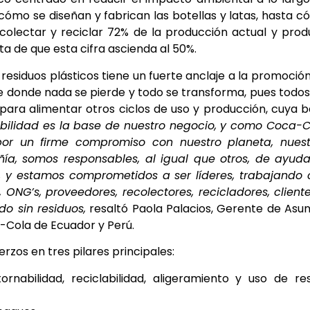
 cómo se diseñan y fabrican las botellas y latas, hasta 
recolectar y reciclar 72% de la producción actual y prod
a de que esta cifra ascienda al 50%.
residuos plásticos tiene un fuerte anclaje a la promoció
e donde nada se pierde y todo se transforma, pues todos
 para alimentar otros ciclos de uso y producción, cuya 
ibilidad es la base de nuestro negocio, y como Coca-
or un firme compromiso con nuestro planeta, nuest
ía,
somos responsables, al igual que otros, de ayuda
os, y estamos comprometidos a ser líderes, trabajando
 ONG’s, proveedores, recolectores, recicladores, client
o sin residuos,
resaltó Paola Palacios, Gerente de Asu
-Cola de Ecuador y Perú.
rzos en tres pilares principales:
nabilidad, reciclabilidad, aligeramiento y uso de re