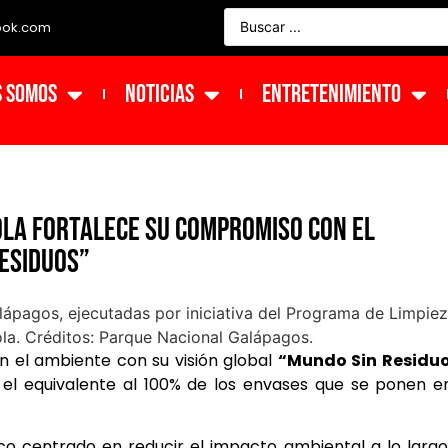
ook.com
s Somos
NOTICIAS
ENTRETENIMIENTO
Cola fortalece su compromiso con el
Residuos”
 el ambiente con su visión global
“Mundo Sin Residuo
 el equivalente al 100% de los envases que se ponen e
o centrado en reducir el impacto ambiental a lo larg