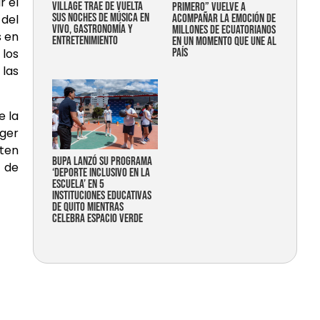
r el
Village trae de vuelta
primero” vuelve a
sus noches de música en
acompañar la emoción de
 del
vivo, gastronomía y
millones de ecuatorianos
s en
entretenimiento
en un momento que une al
país
 los
 las
e la
eger
ten
Bupa lanzó su programa
 de
‘Deporte Inclusivo en la
Escuela’ en 5
instituciones educativas
de Quito mientras
celebra espacio verde