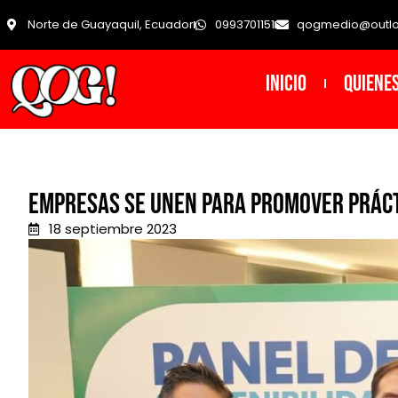
Norte de Guayaquil, Ecuador
0993701151
qogmedio@outl
INICIO
Quiene
Empresas se unen para promover prácti
18 septiembre 2023