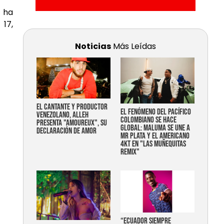
, ha
 17,
Noticias
Más Leídas
EL CANTANTE Y PRODUCTOR
EL FENÓMENO DEL PACÍFICO
VENEZOLANO, ALLEH
COLOMBIANO SE HACE
PRESENTA "AMOUREUX", SU
GLOBAL: MALUMA SE UNE A
DECLARACIÓN DE AMOR
MR PLATA Y EL AMERICANO
4KT EN "LAS MUÑEQUITAS
REMIX"
“Ecuador siempre