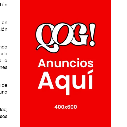
stén
s en
ción
anda
ndo
o a
nes
a de
 una
dad,
sos