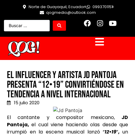
Norte de Guayaquil, Ecuador
0993701151
qogmedio@outlook.com
El influencer y artista JD Pantoja
presenta “12•19” convirtiéndose en
tendencia a nivel internacional
15 julio 2020
El cantante y compositor mexicano,
JD
Pantoja,
el cual viene haciendo olas desde que
irrumpió en la escena musical lanzó “
12•19
”
,
un