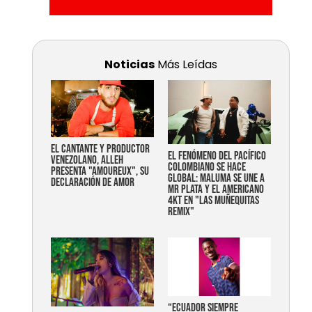
Noticias
Más Leídas
EL CANTANTE Y PRODUCTOR
EL FENÓMENO DEL PACÍFICO
VENEZOLANO, ALLEH
COLOMBIANO SE HACE
PRESENTA "AMOUREUX", SU
GLOBAL: MALUMA SE UNE A
DECLARACIÓN DE AMOR
MR PLATA Y EL AMERICANO
4KT EN "LAS MUÑEQUITAS
REMIX"
“Ecuador siempre