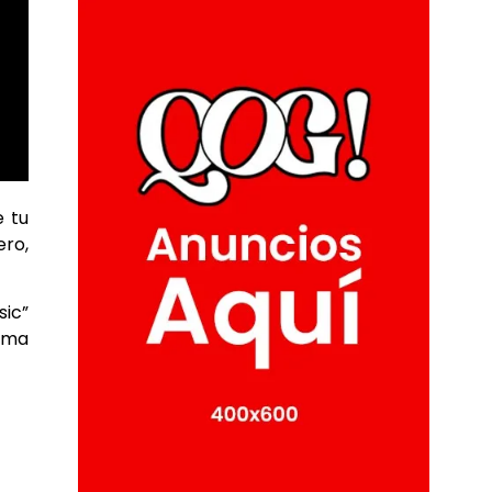
e tu
ero,
sic”
tema