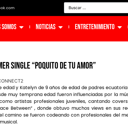
ook.com
s Somos
NOTICIAS
ENTRETENIMIENTO
mer single “Poquito de tu Amor”
e edad y Katelyn de 9 años de edad de padres ecuatori
esde muy temprana edad fueron influenciadas por la mú
 como artistas profesionales juveniles, cantando cover
Space Between” , donde obtuvo muchos views en sus r
 el camino se fueron codeando con profesionales del m
 musical.