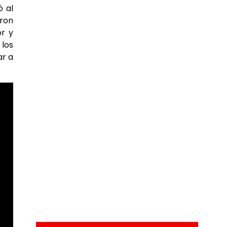
ó al
ron
or y
 los
ar a