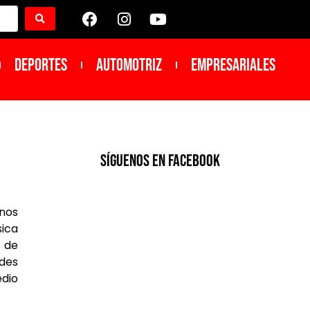
DEPORTES
Automotriz
Empresariales
SíGUENOS EN FACEBOOK
anos
sica
s de
edes
edio