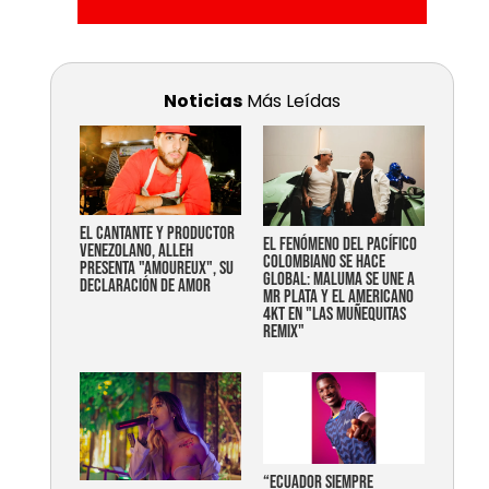
Noticias
Más Leídas
EL CANTANTE Y PRODUCTOR
EL FENÓMENO DEL PACÍFICO
VENEZOLANO, ALLEH
COLOMBIANO SE HACE
PRESENTA "AMOUREUX", SU
GLOBAL: MALUMA SE UNE A
DECLARACIÓN DE AMOR
MR PLATA Y EL AMERICANO
4KT EN "LAS MUÑEQUITAS
REMIX"
“Ecuador siempre