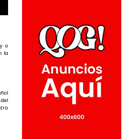
y o
n la
ñol
 del
ntro