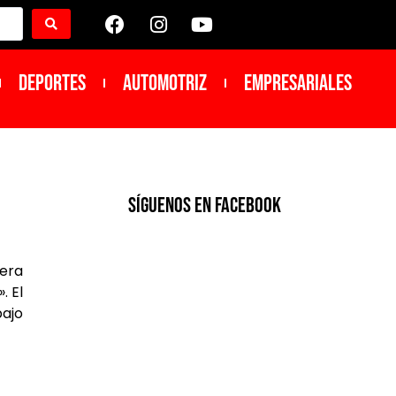
DEPORTES
Automotriz
Empresariales
SíGUENOS EN FACEBOOK
rera
. El
ajo