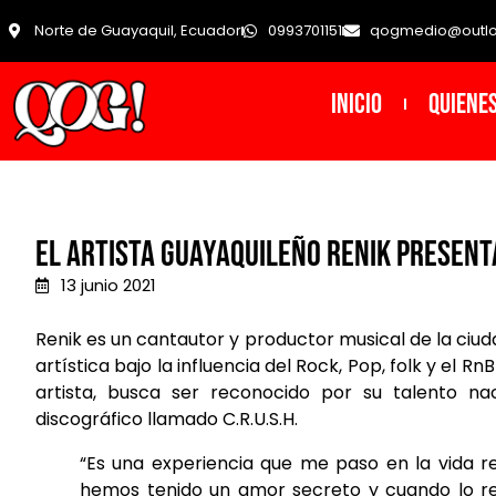
Norte de Guayaquil, Ecuador
0993701151
qogmedio@outl
INICIO
Quiene
El artista guayaquileño Renik present
13 junio 2021
Renik es un cantautor y productor musical de la ci
artística bajo la influencia del Rock, Pop, folk y el R
artista, busca ser reconocido por su talento na
discográfico llamado C.R.U.S.H.
“Es una experiencia que me paso en la vida r
hemos tenido un amor secreto y cuando lo re