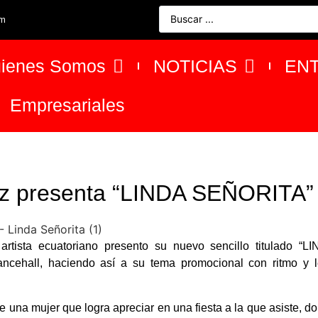
om
ienes Somos
NOTICIAS
EN
Empresariales
 Cz presenta “LINDA SEÑORITA”
rtista ecuatoriano presento su nuevo sencillo titulado “L
cehall, haciendo así a su tema promocional con ritmo y l
de una mujer que logra apreciar en una fiesta a la que asiste, d