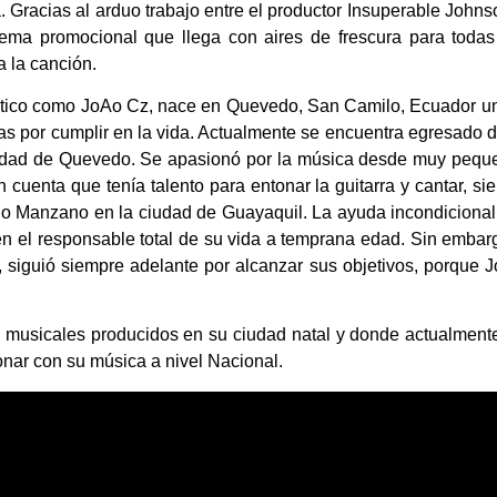
. Gracias al arduo trabajo entre el productor Insuperable Johns
 tema promocional que llega con aires
de frescura para todas
a la canción.
stico como JoAo Cz, nace en Quevedo, San Camilo, Ecuador u
s por cumplir en la vida. Actualmente se encuentra
egresado d
iudad de Quevedo. Se apasionó por la música desde muy pequ
n cuenta que tenía talento para entonar
la guitarra y cantar, si
rio Manzano en la ciudad de Guayaquil. La ayuda incondicional
en el responsable total de su vida a temprana edad. Sin embar
 siguió siempre adelante por alcanzar sus objetivos, porque 
 musicales producidos en su ciudad natal y donde actualment
ionar con su música a nivel Nacional.