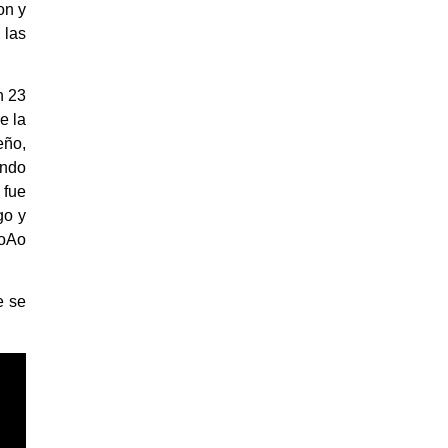
on y
 las
n 23
e la
eño,
endo
 fue
go y
JoAo
e se