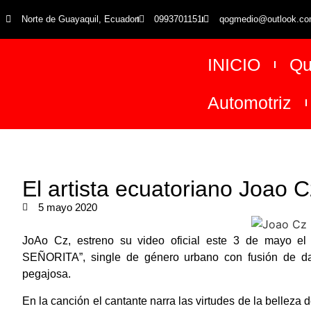
Norte de Guayaquil, Ecuador
0993701151
qogmedio@outlook.c
INICIO
Qu
Automotriz
El artista ecuatoriano Joao
5 mayo 2020
JoAo Cz, estreno su video oficial este 3 de mayo el a
SEÑORITA”, single de género urbano con fusión de dan
pegajosa.
En la canción el cantante narra las virtudes de la belleza 