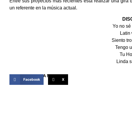
Entre sus proyectos más recientes está realizar una gira 
un referente en la música actual.
DIS
Yo no sé 
Latin
Siento tr
Tengo u
Tu Ho
Linda s
COMPARTIR ESTA NOTICIA
Facebook
X