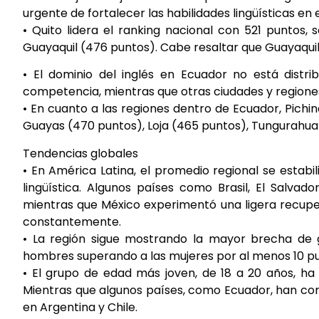
urgente de fortalecer las habilidades lingüísticas en e
• Quito lidera el ranking nacional con 521 puntos
Guayaquil (476 puntos). Cabe resaltar que Guayaquil
• El dominio del inglés en Ecuador no está distri
competencia, mientras que otras ciudades y regione
• En cuanto a las regiones dentro de Ecuador, Pichi
Guayas (470 puntos), Loja (465 puntos), Tungurahua 
Tendencias globales
• En América Latina, el promedio regional se estab
lingüística. Algunos países como Brasil, El Salva
mientras que México experimentó una ligera recupe
constantemente.
• La región sigue mostrando la mayor brecha de gé
hombres superando a las mujeres por al menos 10 pun
• El grupo de edad más joven, de 18 a 20 años, h
Mientras que algunos países, como Ecuador, han co
en Argentina y Chile.