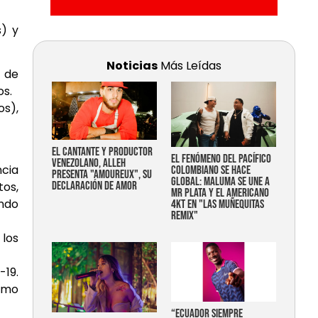
s) y
Noticias
Más Leídas
l de
os.
os),
EL CANTANTE Y PRODUCTOR
EL FENÓMENO DEL PACÍFICO
VENEZOLANO, ALLEH
ncia
COLOMBIANO SE HACE
PRESENTA "AMOUREUX", SU
GLOBAL: MALUMA SE UNE A
tos,
DECLARACIÓN DE AMOR
MR PLATA Y EL AMERICANO
ando
4KT EN "LAS MUÑEQUITAS
REMIX"
 los
-19.
como
“Ecuador siempre