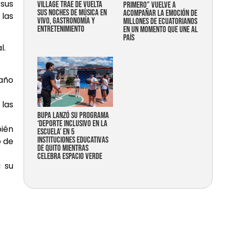
 sus
Village trae de vuelta
primero” vuelve a
sus noches de música en
acompañar la emoción de
 las
vivo, gastronomía y
millones de ecuatorianos
entretenimiento
en un momento que une al
país
l.
 año
 las
Bupa lanzó su programa
‘Deporte Inclusivo en la
bién
Escuela’ en 5
instituciones educativas
o de
de Quito mientras
celebra espacio verde
a su