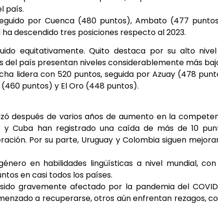
l país.
, seguido por Cuenca (480 puntos), Ambato (477 punto
 ha descendido tres posiciones respecto al 2023.
buido equitativamente. Quito destaca por su alto nive
s del país presentan niveles considerablemente más baj
ncha lidera con 520 puntos, seguida por Azuay (478 punt
(460 puntos) y El Oro (448 puntos).
ilizó después de varios años de aumento en la compete
dor y Cuba han registrado una caída de más de 10 pun
ración. Por su parte, Uruguay y Colombia siguen mejor
nero en habilidades lingüísticas a nivel mundial, con
tos en casi todos los países.
a sido gravemente afectado por la pandemia del COVID
menzado a recuperarse, otros aún enfrentan rezagos, 