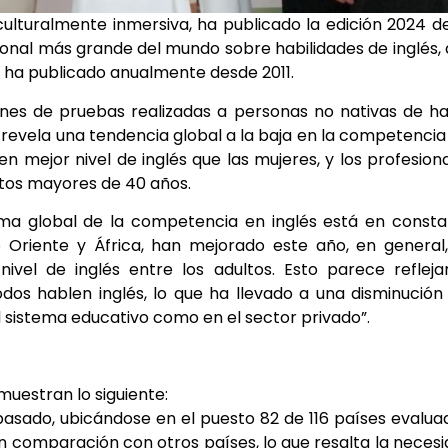
 culturalmente inmersiva, ha publicado la edición 2024 d
acional más grande del mundo sobre habilidades de inglés,
se ha publicado anualmente desde 2011.
llones de pruebas realizadas a personas no nativas de h
, revela una tendencia global a la baja en la competencia
en mejor nivel de inglés que las mujeres, y los profesion
ltos mayores de 40 años.
ama global de la competencia en inglés está en const
o Oriente y África, han mejorado este año, en general
ivel de inglés entre los adultos. Esto parece refleja
os hablen inglés, lo que ha llevado a una disminución
l sistema educativo como en el sector privado”.
muestran lo siguiente:
pasado, ubicándose en el puesto 82 de 116 países evalua
en comparación con otros países, lo que resalta la neces