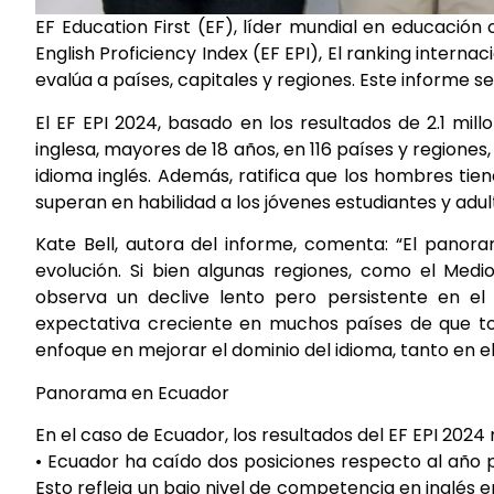
EF Education First (EF), líder mundial en educación
English Proficiency Index (EF EPI), El ranking intern
evalúa a países, capitales y regiones. Este informe 
El EF EPI 2024, basado en los resultados de 2.1 mi
inglesa, mayores de 18 años, en 116 países y regiones
idioma inglés. Además, ratifica que los hombres tien
superan en habilidad a los jóvenes estudiantes y adu
Kate Bell, autora del informe, comenta: “El panor
evolución. Si bien algunas regiones, como el Medi
observa un declive lento pero persistente en el n
expectativa creciente en muchos países de que tod
enfoque en mejorar el dominio del idioma, tanto en e
Panorama en Ecuador
En el caso de Ecuador, los resultados del EF EPI 2024 
• Ecuador ha caído dos posiciones respecto al año 
Esto refleja un bajo nivel de competencia en inglés 