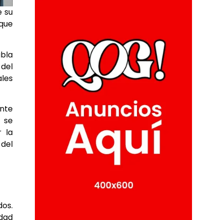
e su
 que
abla
 del
ales
ante
, se
r la
 del
dos.
idad