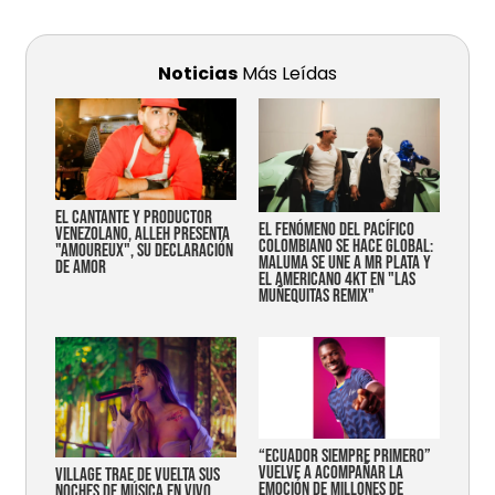
Noticias
Más Leídas
EL CANTANTE Y PRODUCTOR
EL FENÓMENO DEL PACÍFICO
VENEZOLANO, ALLEH PRESENTA
COLOMBIANO SE HACE GLOBAL:
"AMOUREUX", SU DECLARACIÓN
MALUMA SE UNE A MR PLATA Y
DE AMOR
EL AMERICANO 4KT EN "LAS
MUÑEQUITAS REMIX"
“Ecuador siempre primero”
vuelve a acompañar la
Village trae de vuelta sus
emoción de millones de
noches de música en vivo,