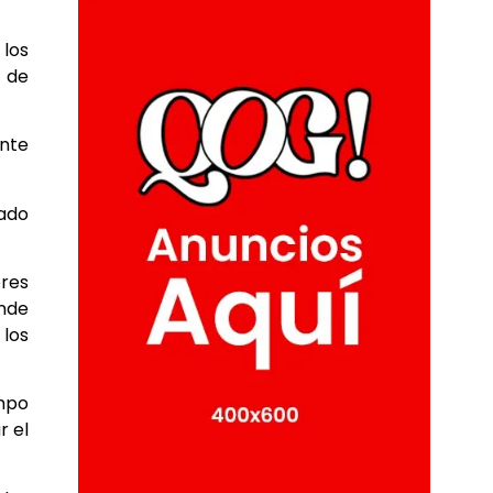
 los
a de
ante
zado
ores
onde
los
empo
r el