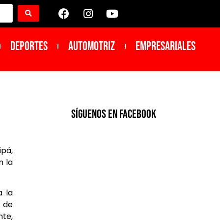
DEPORTES
Automotriz
Empresariales
SíGUENOS EN FACEBOOK
ipá,
n la
a la
n de
te,