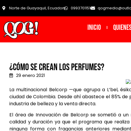
Norte de Guayaquil, Ecuador
0993701151
qogmedio@outl
INICIO
Quiene
¿Cómo se crean los perfumes?
29 enero 2021
La multinacional Belcorp —que agrupa a L’bel, ési
ciudad de Colombia. Desde ahí abastece el 85% de p
industria de belleza y la venta directa.
El área de Innovación de Belcorp se sometió a un
calidad y duración ya que el programa que realiza
ninguna forma con fragancias anteriores median