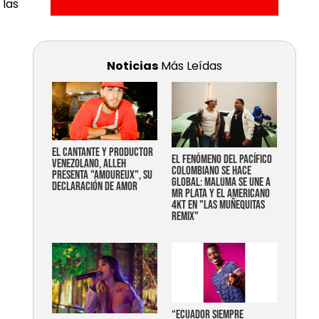
 las
Noticias
Más Leídas
EL CANTANTE Y PRODUCTOR
EL FENÓMENO DEL PACÍFICO
VENEZOLANO, ALLEH
COLOMBIANO SE HACE
PRESENTA "AMOUREUX", SU
GLOBAL: MALUMA SE UNE A
DECLARACIÓN DE AMOR
MR PLATA Y EL AMERICANO
4KT EN "LAS MUÑEQUITAS
REMIX"
“Ecuador siempre