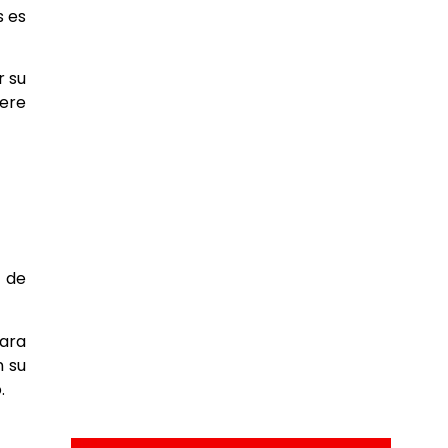
s es
r su
iere
s de
para
n su
.