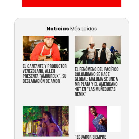
Noticias
Más Leídas
EL CANTANTE Y PRODUCTOR
EL FENÓMENO DEL PACÍFICO
VENEZOLANO, ALLEH
COLOMBIANO SE HACE
PRESENTA "AMOUREUX", SU
GLOBAL: MALUMA SE UNE A
DECLARACIÓN DE AMOR
MR PLATA Y EL AMERICANO
4KT EN "LAS MUÑEQUITAS
REMIX"
“Ecuador siempre