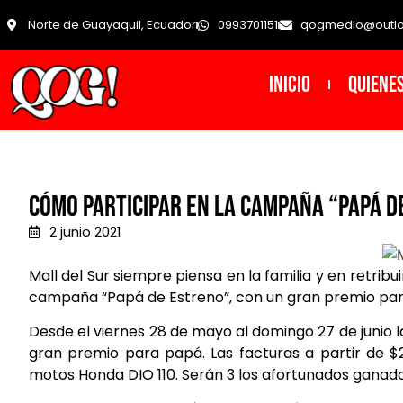
Norte de Guayaquil, Ecuador
0993701151
qogmedio@outl
INICIO
Quiene
Cómo participar en la campaña “Papá d
2 junio 2021
Mall del Sur siempre piensa en la familia y en retribu
campaña “
Papá de Estreno
”, con un gran premio par
Desde el viernes 28 de mayo al domingo 27 de junio 
gran premio para papá. Las facturas a partir de $
motos Honda DIO 110. Serán 3 los afortunados ganado