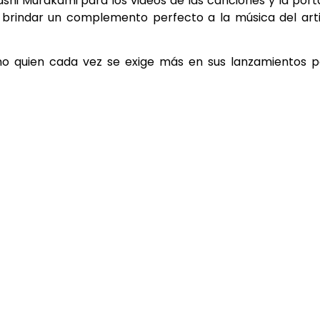
kashi Murakami para los videos de las canciones y la por
 brindar un complemento perfecto a la música del art
no quien cada vez se exige más en sus lanzamientos p