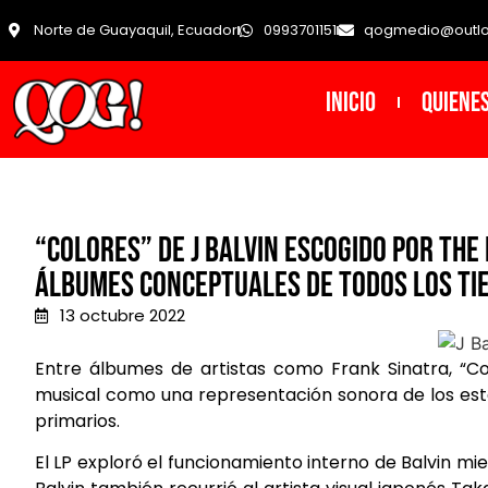
Norte de Guayaquil, Ecuador
0993701151
qogmedio@outl
INICIO
Quiene
“Colores” de J Balvin escogido por The
álbumes conceptuales de todos los ti
13 octubre 2022
Entre álbumes de artistas como Frank Sinatra, “Co
musical como una representación sonora de los esta
primarios.
El LP exploró el funcionamiento interno de Balvin m