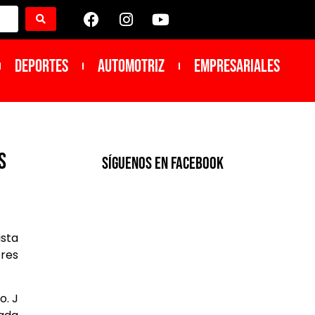
DEPORTES
Automotriz
Empresariales
s
SíGUENOS EN FACEBOOK
ista
ores
o. J