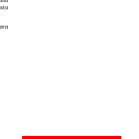
tada
ista
ara