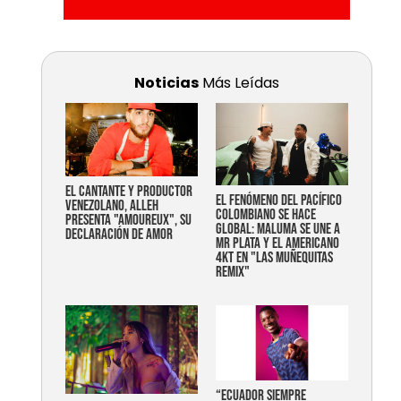
Noticias
Más Leídas
EL CANTANTE Y PRODUCTOR
EL FENÓMENO DEL PACÍFICO
VENEZOLANO, ALLEH
COLOMBIANO SE HACE
PRESENTA "AMOUREUX", SU
GLOBAL: MALUMA SE UNE A
DECLARACIÓN DE AMOR
MR PLATA Y EL AMERICANO
4KT EN "LAS MUÑEQUITAS
REMIX"
“Ecuador siempre