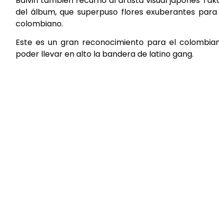
Balvin también recurrió al artista visual japonés Ta
del álbum, que superpuso flores exuberantes para
colombiano.
Este es un gran reconocimiento para el colombia
poder llevar en alto la bandera de latino gang.