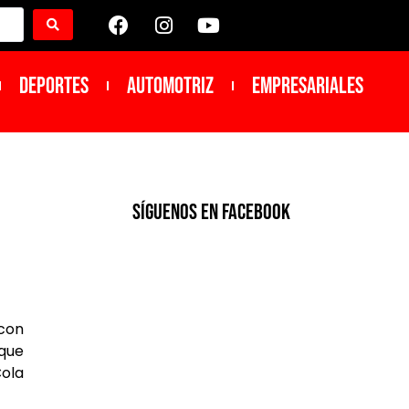
DEPORTES
Automotriz
Empresariales
SíGUENOS EN FACEBOOK
 con
aque
Cola