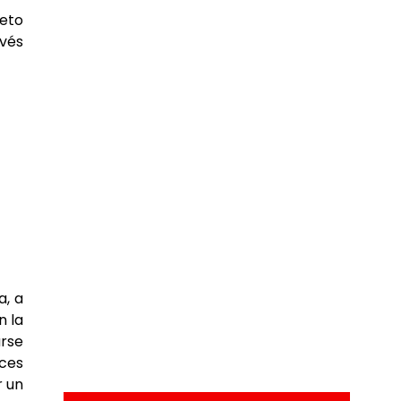
Reto
avés
a, a
n la
arse
eces
r un