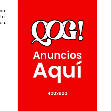
para
ntes
ar a