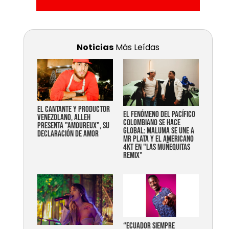
Noticias
Más Leídas
EL CANTANTE Y PRODUCTOR
EL FENÓMENO DEL PACÍFICO
VENEZOLANO, ALLEH
COLOMBIANO SE HACE
PRESENTA "AMOUREUX", SU
GLOBAL: MALUMA SE UNE A
DECLARACIÓN DE AMOR
MR PLATA Y EL AMERICANO
4KT EN "LAS MUÑEQUITAS
REMIX"
“Ecuador siempre