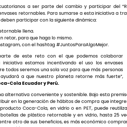
cuatorianos a ser parte del cambio y participar del “
envases retornables. Para sumarse a esta iniciativa a tr
deben participar con la siguiente dinámica:
tornable llena.
án retar, para que haga lo mismo.
nstagram, con el hashtag #JuntosParaAlgoMejor.
 parte de este reto con el que podemos colaborar
iniciativa estamos incentivando el uso los envases
entre todos seremos una sola voz para que más personas
 ayudará a que nuestro planeta retorne más fuerte”,
ca-Cola Ecuador y Perú.
 alternativa conveniente y sostenible. Bajo esta premis
uir en la generación de hábitos de compra que integre
n producto Coca-Cola, en vidrio o en PET, puede reutiliz
 botellas de plástico retornable y en vidrio, hasta 25 v
entre otro de sus beneficios, es más económico compra