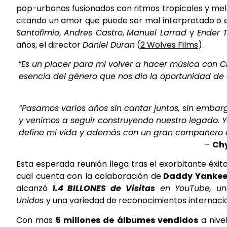
pop-urbanos fusionados con ritmos tropicales y melo
citando un amor que puede ser mal interpretado o 
Santofimio
,
Andres Castro
,
Manuel Larrad
y
Ender 
años, el director
Daniel Duran
(
2 Wolves Films
).
“Es un placer para mi volver a hacer música con C
esencia del género que nos dio la oportunidad de 
“Pasamos varios años sin cantar juntos, sin embarg
y venimos a seguir construyendo nuestro legado. 
define mi vida y además con un gran compañero d
–
Ch
Esta esperada reunión llega tras el exorbitante éxito
cual cuenta con la colaboración de
Daddy Yanke
alcanzó
1.4 BILLONES de Visitas
en YouTube, u
Unidos
y una variedad de reconocimientos internaci
Con mas
5 millones de álbumes vendidos
a nive