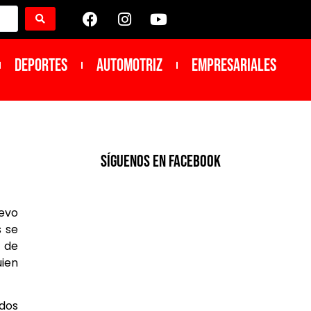
DEPORTES
Automotriz
Empresariales
SíGUENOS EN FACEBOOK
uevo
s se
 de
ien
idos