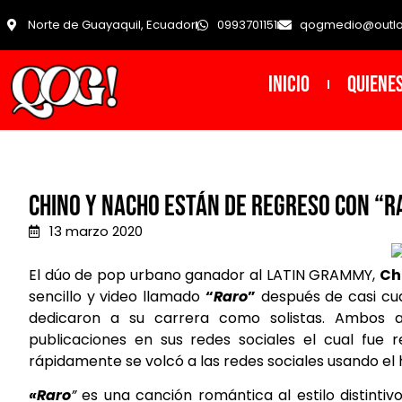
Norte de Guayaquil, Ecuador
0993701151
qogmedio@outl
INICIO
Quiene
CHINO Y NACHO ESTÁN DE REGRESO CON “R
13 marzo 2020
El dúo de pop urbano ganador al LATIN GRAMMY,
Ch
sencillo y video llamado
“
Raro
”
después de casi cua
dedicaron a su carrera como solistas. Ambos ar
publicaciones en sus redes sociales el cual fue
rápidamente se volcó a las redes sociales usando el
«Raro
”
es una canción romántica al estilo distinti