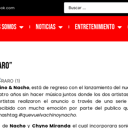
ook.com
s Somos
NOTICIAS
ENTRETENIMIENTO
ARO”
ino & Nacho
, está de regreso con el lanzamiento del n
tro años sin hacer música juntos donde los dos artista
tistas realizaron el anuncio a través de una serie
 recibido con mucha emoción por parte del publico qu
 hashtag
#quevuelvachinoynacho
.
vo de
Nacho
y
Chyno Miranda
el cual incorporara son