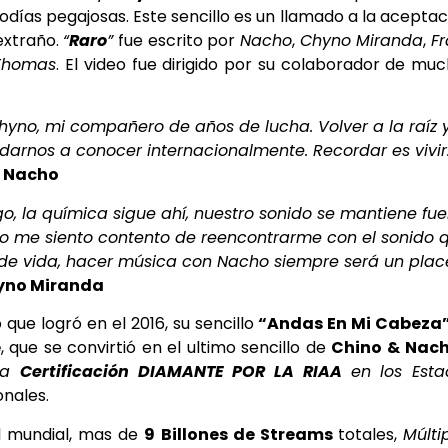
días pegajosas. Este sencillo es un llamado a la aceptac
extraño.
“
Raro
”
fue escrito por
Nacho
,
Chyno Miranda
,
F
Thomas
. El video fue dirigido por su colaborador de mu
hyno, mi compañero de años de lucha. Volver a la raíz y
darnos a conocer internacionalmente. Recordar es vivir.
Nacho
o, la química sigue ahí, nuestro sonido se mantiene fue
Yo me siento contento de reencontrarme con el sonido 
e vida, hacer música con Nacho siempre será un place
yno Miranda
 que logró en el 2016, su sencillo
“Andas En Mi Cabeza
e
, que se convirtió en el ultimo sencillo de
Chino & Nac
na
Certificación DIAMANTE POR LA RIAA
en los Esta
onales.
l mundial, mas de
9 Billones de Streams
totales,
Múlti