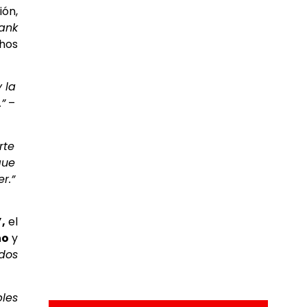
ión,
rank
chos
 la
”
–
rte
que
r.”
”,
el
ho
y
dos
ples