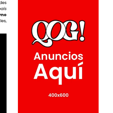
edes
aís
yno
es,