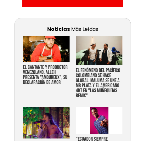
Noticias
Más Leídas
EL CANTANTE Y PRODUCTOR
EL FENÓMENO DEL PACÍFICO
VENEZOLANO, ALLEH
COLOMBIANO SE HACE
PRESENTA "AMOUREUX", SU
GLOBAL: MALUMA SE UNE A
DECLARACIÓN DE AMOR
MR PLATA Y EL AMERICANO
4KT EN "LAS MUÑEQUITAS
REMIX"
“Ecuador siempre