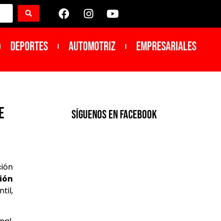
DEPORTES
Automotriz
Empresariales
e
SíGUENOS EN FACEBOOK
ción
ión
til,