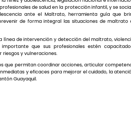
a niñez y adolescencia, legislación nacional e internacio
profesionales de salud en la protección infantil, y se socia
lescencia ante el Maltrato, herramienta guía que br
revenir de forma integral las situaciones de maltrato
a línea de intervención y detección del maltrato, violenc
e importante que sus profesionales estén capacitado
 riesgos y vulneraciones.
cos que permitan coordinar acciones, articular competen
inmediatas y eficaces para mejorar el cuidado, la atenci
cantón Guayaquil.