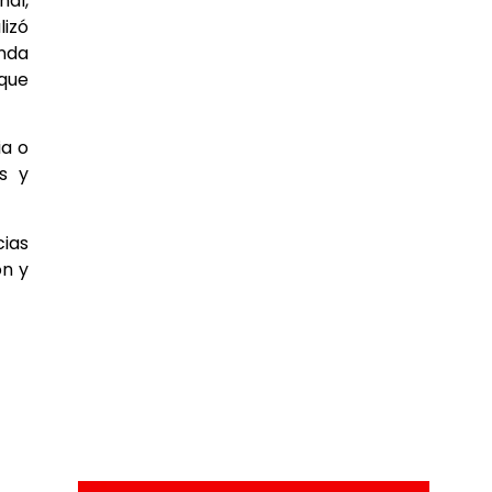
nal,
lizó
inda
 que
ia o
s y
cias
ón y