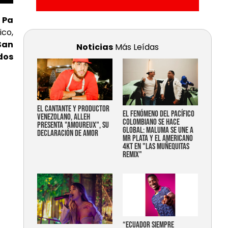
 Pa
ico,
San
Noticias
Más Leídas
dos
EL CANTANTE Y PRODUCTOR
EL FENÓMENO DEL PACÍFICO
VENEZOLANO, ALLEH
COLOMBIANO SE HACE
PRESENTA "AMOUREUX", SU
GLOBAL: MALUMA SE UNE A
DECLARACIÓN DE AMOR
MR PLATA Y EL AMERICANO
4KT EN "LAS MUÑEQUITAS
REMIX"
“Ecuador siempre