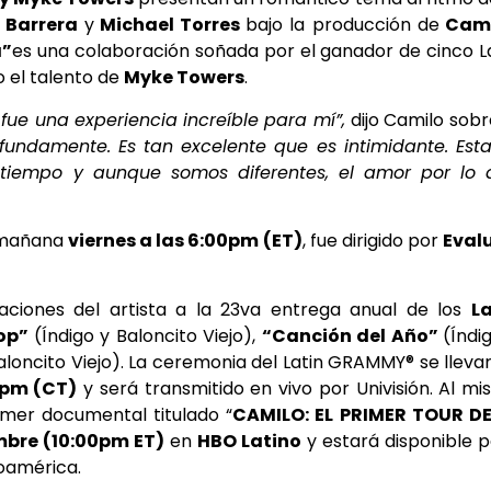
 Barrera
y
Michael Torres
bajo la producción de
Cami
a”
es una colaboración soñada por el ganador de cinco L
el talento de
Myke Towers
.
 fue una experiencia increíble para mí”,
dijo Camilo sobr
undamente. Es tan excelente que es intimidante. Est
iempo y aunque somos diferentes, el amor por lo 
 mañana
viernes a las 6:00pm (ET)
, fue dirigido por
Eval
ciones del artista a la 23va entrega anual de los
La
op”
(Índigo y Baloncito Viejo),
“Canción del Año”
(Índi
loncito Viejo). La ceremonia del Latin GRAMMY® se lleva
0pm (CT)
y será transmitido en vivo por Univisión. Al m
rimer documental titulado “
CAMILO: EL PRIMER TOUR DE
embre (10:00pm ET)
en
HBO Latino
y estará disponible 
noamérica.