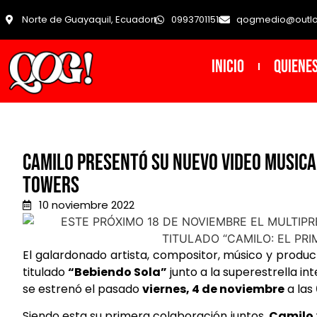
Norte de Guayaquil, Ecuador
0993701151
qogmedio@outl
INICIO
Quiene
Camilo presentó su nuevo video musica
Towers
10 noviembre 2022
El galardonado artista, compositor, músico y produc
titulado
“Bebiendo Sola”
junto a la superestrella i
se estrenó el pasado
viernes, 4 de noviembre
a las
Siendo esta su primera colaboración juntos,
Camilo