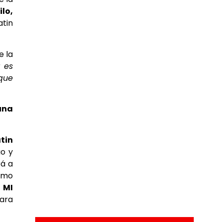
lo,
atin
e la
a es
que
una
tin
go y
rá a
ismo
 MI
para