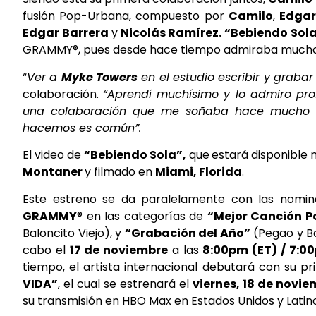
fusión Pop-Urbana, compuesto por
Camilo
,
Edgar
Edgar Barrera
y
Nicolás Ramírez. “Bebiendo Sol
GRAMMY®, pues desde hace tiempo admiraba mucho 
“
Ver a
Myke Towers
en el estudio escribir y grabar
colaboración.
“Aprendí muchísimo y lo admiro prof
una colaboración que me soñaba hace mucho t
hacemos es común”.
El video de
“Bebiendo Sola”,
que
estará disponible
Montaner
y filmado en
Miami, Florida
.
Este estreno se da paralelamente con las nomina
GRAMMY
® en las categorías de
“Mejor Canción P
Baloncito Viejo), y
“Grabación del Año”
(Pegao y Ba
cabo el
17 de noviembre
a las
8:00pm (ET) / 7:0
tiempo, el artista internacional debutará con su p
VIDA”
, el cual se estrenará el
viernes, 18 de novi
su transmisión en HBO Max en Estados Unidos y Lati