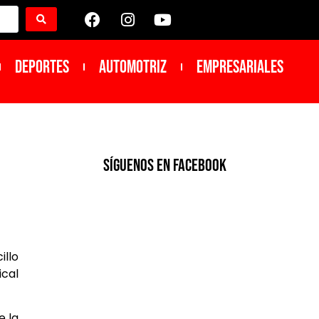
DEPORTES
Automotriz
Empresariales
SíGUENOS EN FACEBOOK
illo
ical
e la