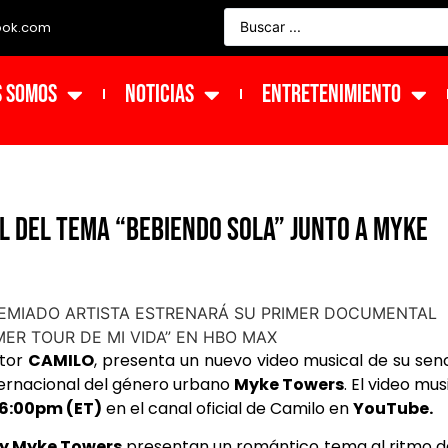
ook.com
s Somos
NOTICIAS
ENTRETENIMIENTO
l del tema “Bebiendo Sola” junto a Myke
tor
CAMILO
, presenta un nuevo video musical de su senc
nternacional del género urbano
Myke Towers
. El video mus
6:00pm (ET)
en el canal oficial de Camilo en
YouTube.
y Myke Towers
presentan un romántico tema al ritmo d