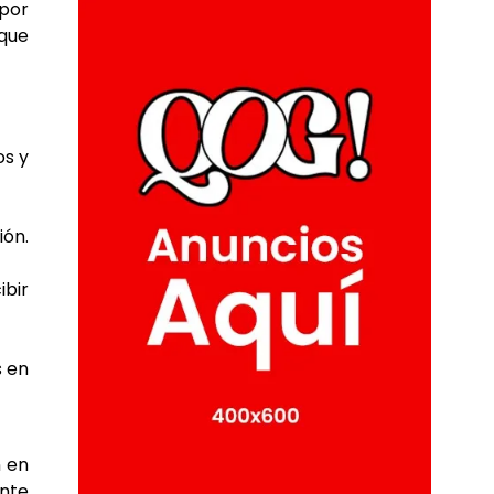
 por
que
os y
ión.
ibir
s en
n en
nte