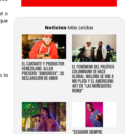
ut o
 que
Noticias
Más Leídas
EL CANTANTE Y PRODUCTOR
EL FENÓMENO DEL PACÍFICO
VENEZOLANO, ALLEH
COLOMBIANO SE HACE
PRESENTA "AMOUREUX", SU
a la
GLOBAL: MALUMA SE UNE A
DECLARACIÓN DE AMOR
MR PLATA Y EL AMERICANO
4KT EN "LAS MUÑEQUITAS
REMIX"
“Ecuador siempre