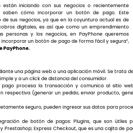
 están iniciando con sus negocios o recientemente
o saben cómo incorporar un botón de pago. Este
de sus negocios, ya que en la coyuntura actual es de
 cobros digitales, es así que como un emprendimiento
 las personas y los negocios, en PayPhone queremos
ncorporar un botón de pago de forma fácil y segura”,
e PayPhone.
ante una página web o una aplicación móvil. Se trata d
mple y a un click de distancia del consumidor.
e pago procesa la transacción y comunica al sitio we
ión respectiva (generar un pedido, enviar producto, gen
pletamente seguro, pueden ingresar sus datos para proc
egración de botón de pagos: Plugins, que son útiles 
restashop; Express Checkout, que es una cajita de pa