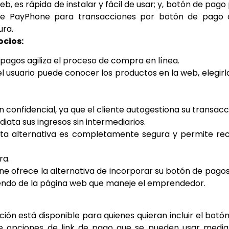
b, es rápida de instalar y fácil de usar; y, botón de pago
o de PayPhone para transacciones por botón de pago 
ura.
ocios:
e pagos agiliza el proceso de compra en línea.
 usuario puede conocer los productos en la web, elegirl
 confidencial, ya que el cliente autogestiona su transacc
ata sus ingresos sin intermediarios.
sta alternativa es completamente segura y permite rec
ra.
ne ofrece la alternativa de incorporar su botón de pago
iendo de la página web que maneje el emprendedor.
ón está disponible para quienes quieran incluir el botó
e opciones de link de pago que se pueden usar media