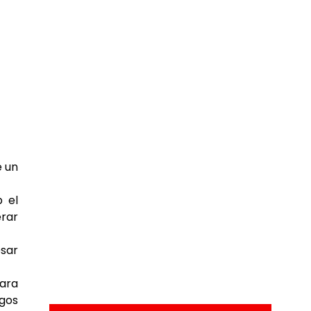
e un
b el
erar
esar
para
gos