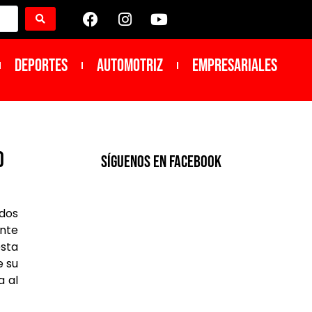
DEPORTES
Automotriz
Empresariales
o
SíGUENOS EN FACEBOOK
odos
ante
esta
e su
a al