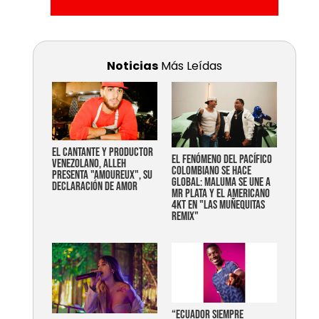
Noticias
Más Leídas
EL CANTANTE Y PRODUCTOR
EL FENÓMENO DEL PACÍFICO
VENEZOLANO, ALLEH
COLOMBIANO SE HACE
PRESENTA "AMOUREUX", SU
GLOBAL: MALUMA SE UNE A
DECLARACIÓN DE AMOR
MR PLATA Y EL AMERICANO
4KT EN "LAS MUÑEQUITAS
REMIX"
“Ecuador siempre