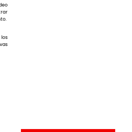
ideo
trar
nto.
 los
evas