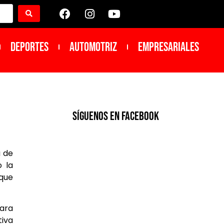
DEPORTES
Automotriz
Empresariales
SíGUENOS EN FACEBOOK
a de
o la
 que
para
tiva