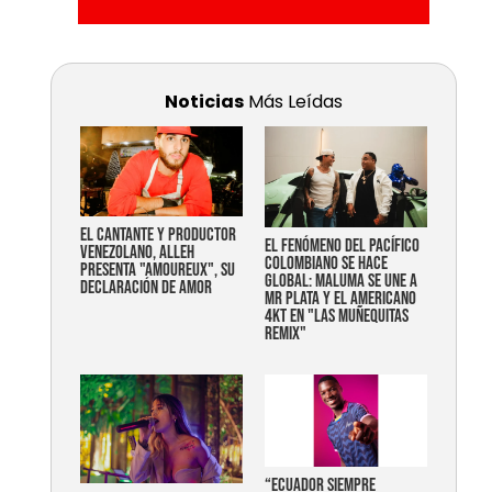
Noticias
Más Leídas
EL CANTANTE Y PRODUCTOR
EL FENÓMENO DEL PACÍFICO
VENEZOLANO, ALLEH
COLOMBIANO SE HACE
PRESENTA "AMOUREUX", SU
GLOBAL: MALUMA SE UNE A
DECLARACIÓN DE AMOR
MR PLATA Y EL AMERICANO
4KT EN "LAS MUÑEQUITAS
REMIX"
“Ecuador siempre