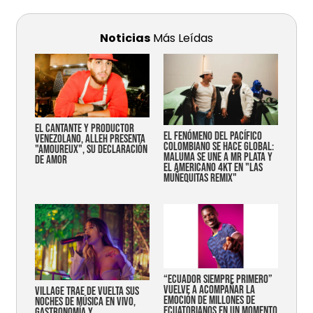
Noticias
Más Leídas
EL CANTANTE Y PRODUCTOR
EL FENÓMENO DEL PACÍFICO
VENEZOLANO, ALLEH PRESENTA
COLOMBIANO SE HACE GLOBAL:
"AMOUREUX", SU DECLARACIÓN
MALUMA SE UNE A MR PLATA Y
DE AMOR
EL AMERICANO 4KT EN "LAS
MUÑEQUITAS REMIX"
“Ecuador siempre primero”
vuelve a acompañar la
Village trae de vuelta sus
emoción de millones de
noches de música en vivo,
ecuatorianos en un momento
gastronomía y