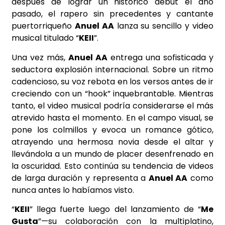
después de lograr un histórico debut el año
pasado, el rapero sin precedentes y cantante
puertorriqueño
Anuel AA
lanza su sencillo y video
musical titulado “
KEII
”.
Una vez más,
Anuel AA
entrega una sofisticada y
seductora explosión internacional. Sobre un ritmo
cadencioso, su voz rebota en los versos antes de ir
creciendo con un “hook” inquebrantable. Mientras
tanto, el video musical podría considerarse el más
atrevido hasta el momento. En el campo visual, se
pone los colmillos y evoca un romance gótico,
atrayendo una hermosa novia desde el altar y
llevándola a un mundo de placer desenfrenado en
la oscuridad. Esto continúa su tendencia de videos
de larga duración y representa a
Anuel AA
como
nunca antes lo habíamos visto.
“
KEII
” llega fuerte luego del lanzamiento de “
Me
Gusta
”—su colaboración con la multiplatino,