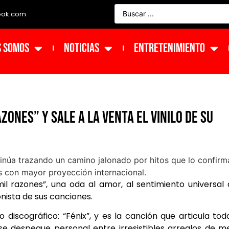
ook.com
s Somos
NOTICIAS
ENTRETENIMIENTO
zones” y sale a la venta el vinilo de su
l razones”, una oda al amor, al sentimiento universal
nista de sus canciones.
 discográfico: “Fénix”, y es la canción que articula tod
se despegue personal entre irresistibles arreglos de m