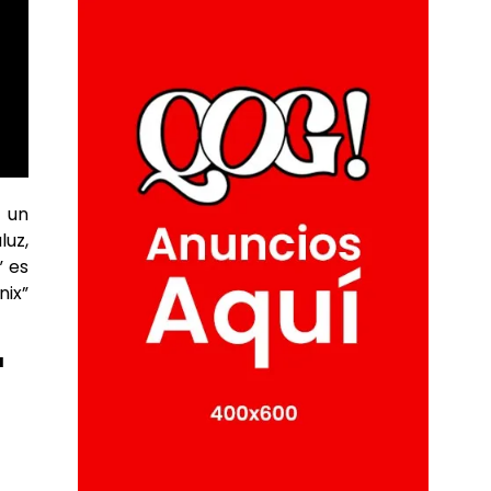
e un
luz,
” es
nix”
a