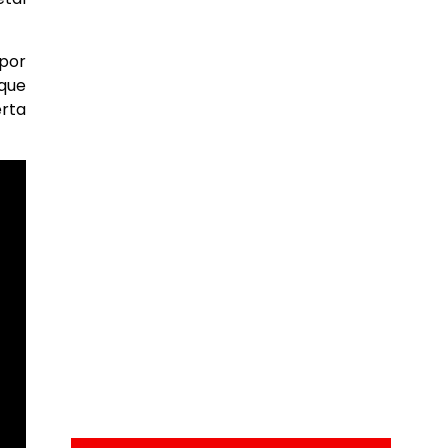
 por
que
erta