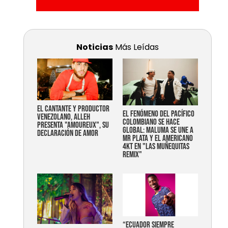
Noticias
Más Leídas
EL CANTANTE Y PRODUCTOR
EL FENÓMENO DEL PACÍFICO
VENEZOLANO, ALLEH
COLOMBIANO SE HACE
PRESENTA "AMOUREUX", SU
GLOBAL: MALUMA SE UNE A
DECLARACIÓN DE AMOR
MR PLATA Y EL AMERICANO
4KT EN "LAS MUÑEQUITAS
REMIX"
“Ecuador siempre