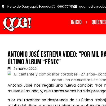
Norte de Guayaquil, Ecuador
0993701151
qogmedio@outl
INICIO
Quiene
Antonio José estrena video: “Por Mil Ra
último álbum “Fénix”
4 marzo 2022
Antonio José nos regala una nueva canción: “Por mi
mueve el mundo, y, que tantas veces ha sido protago
“Por mil razones” se desprende de su último trabajo
relato del disco a modo de bisagra y materializa e