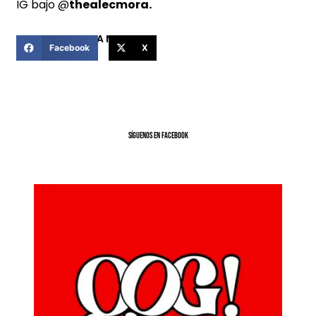
IG bajo @
thealecmora.
COMPARTIR ESTA NOTICIA
Facebook
X
SíGUENOS EN FACEBOOK