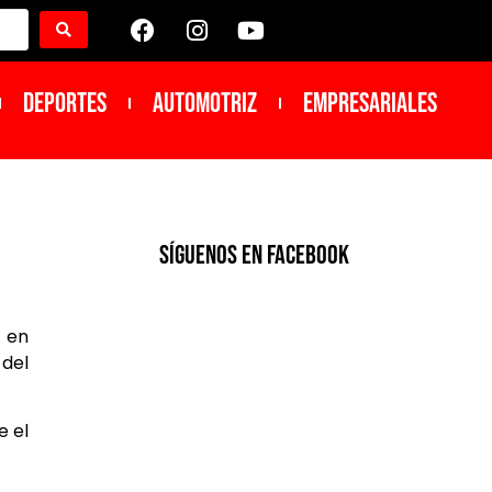
DEPORTES
Automotriz
Empresariales
SíGUENOS EN FACEBOOK
r en
 del
e el