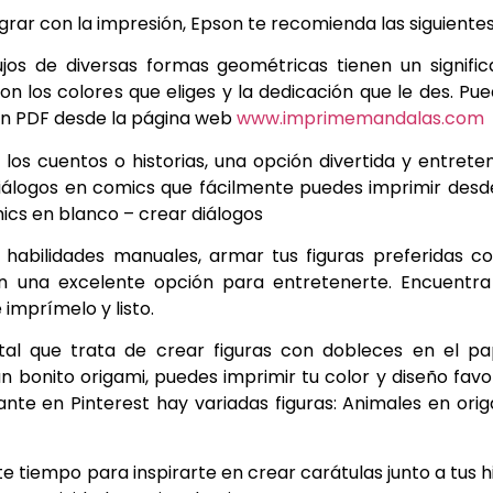
rar con la impresión, Epson te recomienda las siguientes
jos de diversas formas geométricas tienen un signifi
con los colores que eliges y la dedicación que le des. Pu
en PDF desde la página web
www.imprimemandalas.com
 los cuentos o historias, una opción divertida y entrete
 diálogos en comics que fácilmente puedes imprimir desd
mics en blanco – crear diálogos
 habilidades manuales, armar tus figuras preferidas 
án una excelente opción para entretenerte. Encuentr
 imprímelo y listo.
tal que trata de crear figuras con dobleces en el pa
n bonito origami, puedes imprimir tu color y diseño favo
iante en Pinterest hay variadas figuras: Animales en ori
 tiempo para inspirarte en crear carátulas junto a tus hi