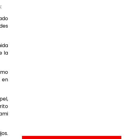
:
cado
edes
nida
e la
como
a en
pel,
rito
gami
jos.