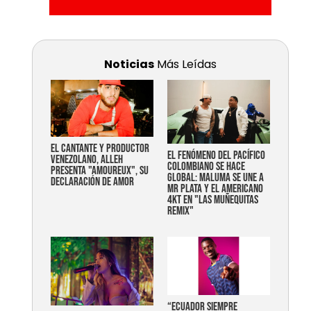
Noticias
Más Leídas
EL CANTANTE Y PRODUCTOR
EL FENÓMENO DEL PACÍFICO
VENEZOLANO, ALLEH
COLOMBIANO SE HACE
PRESENTA "AMOUREUX", SU
GLOBAL: MALUMA SE UNE A
DECLARACIÓN DE AMOR
MR PLATA Y EL AMERICANO
4KT EN "LAS MUÑEQUITAS
REMIX"
“Ecuador siempre