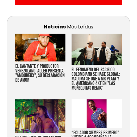
Noticias
Más Leídas
EL CANTANTE Y PRODUCTOR
EL FENÓMENO DEL PACÍFICO
VENEZOLANO, ALLEH PRESENTA
COLOMBIANO SE HACE GLOBAL:
"AMOUREUX", SU DECLARACIÓN
MALUMA SE UNE A MR PLATA Y
DE AMOR
EL AMERICANO 4KT EN "LAS
MUÑEQUITAS REMIX"
“Ecuador siempre primero”