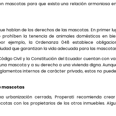
con mascotas para que exista una relación armoniosa e
que hablan de los derechos de las mascotas. En primer lu
to prohíben la tenencia de animales domésticos en bi
por ejemplo, la Ordenanza 048 establece obligacion
ciudad que garantizan la vida adecuada para las mascotas
digo Civil y la Constitución del Ecuador cuentan con va
una mascota y a su derecho a una vivienda digna. Aunqu
reglamentos internos de carácter privado, estos no puede
de mascotas
na urbanización cerrada, Properati recomienda crear
otas con los propietarios de los otros inmuebles. Alg