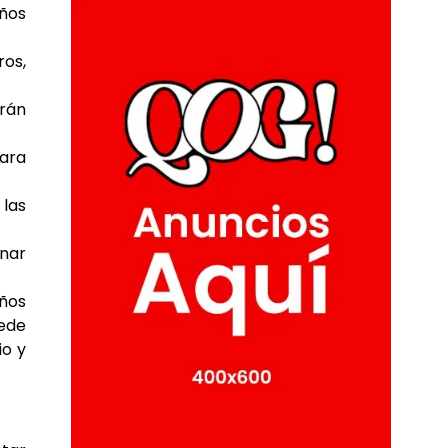
años
ros,
erán
para
 las
inar
eños
uede
io y