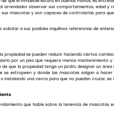
 de que el inmueble estará en buenas manos, es entrevi
rá al arrendador observar sus comportamientos, edad y r
 sus mascotas y son capaces de controlarlas para que
solicitar a sus posibles inquilinos referencias de anteri
la propiedad se pueden reducir haciendo ciertos cambios
biarlo por un piso que requiera menos mantenimiento y
o de que la propiedad tenga un jardín, designar un área
que se estropeen y donde las mascotas salgan a hacer
ea o instalando una cerca para que no puedan cruzar, es
iento
endamiento que hable sobre la tenencia de mascotas e