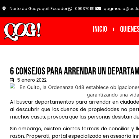
Norte de Guayaquil, Ecuador
0993701151
qogmedio@outl
INICIO
Quiene
6 Consejos para arrendar un departa
5 enero 2022
Al buscar departamentos para arrendar en ciudade
al descubrir que los dueños de propiedades no perm
muchos casos, provoca que las personas desistan de
Sin embargo, existen ciertas formas de conciliar y l
razón, Properati, portal especializado en asesoría in