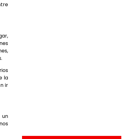
ntre
gar,
enes
es,
.
rios
e la
n ir
 un
unos