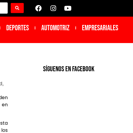
DEPORTES
Automotriz
Empresariales
SíGUENOS EN FACEBOOK
nden
, en
esta
 los