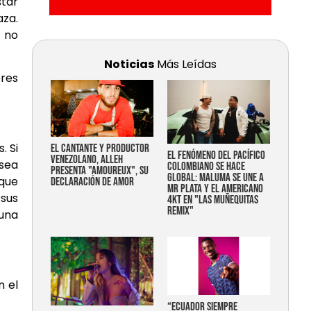
star
aza.
 no
Noticias
Más Leídas
ores
. Si
EL CANTANTE Y PRODUCTOR
EL FENÓMENO DEL PACÍFICO
VENEZOLANO, ALLEH
 sea
COLOMBIANO SE HACE
PRESENTA "AMOUREUX", SU
GLOBAL: MALUMA SE UNE A
 que
DECLARACIÓN DE AMOR
MR PLATA Y EL AMERICANO
 sus
4KT EN "LAS MUÑEQUITAS
REMIX"
 una
n el
“Ecuador siempre