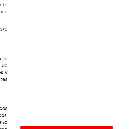
acto
oso
leza
e la
o de
os y
ntes
icas
cos,
s la