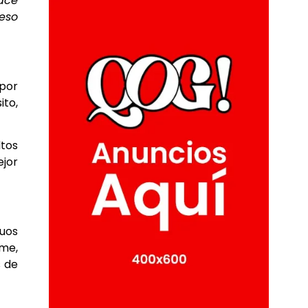
ace
 eso
 por
ito,
ltos
ejor
duos
ame,
s de