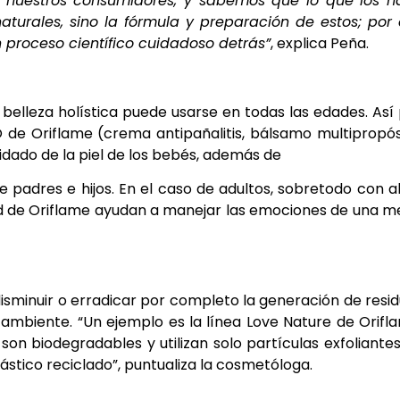
a nuestros consumidores, y sabemos que lo que los h
aturales, sino la fórmula y preparación de estos; por
 proceso científico cuidadoso detrás”
, explica Peña.
y belleza holística puede usarse en todas las edades. Así
O de Oriflame (crema antipañalitis, bálsamo multipropós
uidado de la piel de los bebés, además de
padres e hijos. En el caso de adultos, sobretodo con a
ood de Oriflame ayudan a manejar las emociones de una m
disminuir o erradicar por completo la generación de resi
 ambiente. “Un ejemplo es la línea Love Nature de Orifl
son biodegradables y utilizan solo partículas exfoliante
ástico reciclado”, puntualiza la cosmetóloga.