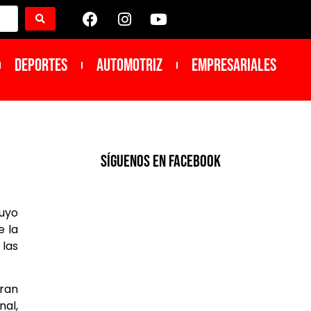
DEPORTES
Automotriz
Empresariales
SíGUENOS EN FACEBOOK
uyo
e la
 las
eran
nal,