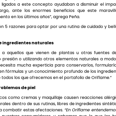
 ligados a este concepto ayudaban a disminuir el imp
argo, ante los enormes beneficios que este maravill
ento en los últimos años”, agrega Peña.
ión 5 razones para optar por una rutina de cuidado y bel
e ingredientes naturales
s a aquellos que vienen de plantas u otras fuentes d
presión o utilizando otros elementos naturales a mod
ecesita mucha experticia para conservarlos, formularl
a en fórmulas y un conocimiento profundo de los ingredie
 todos los que ofrecemos en el portafolio de Oriflame.”
problemas de piel
cos como cremas y maquillaje causen reacciones alérg
ales dentro de sus rutinas, libres de ingredientes sintéti
ara combatir estas afectaciones.
“En Oriflame entendemo