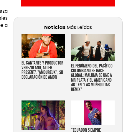
leza
ales
te a
Noticias
Más Leídas
EL CANTANTE Y PRODUCTOR
EL FENÓMENO DEL PACÍFICO
VENEZOLANO, ALLEH
COLOMBIANO SE HACE
PRESENTA "AMOUREUX", SU
GLOBAL: MALUMA SE UNE A
DECLARACIÓN DE AMOR
MR PLATA Y EL AMERICANO
4KT EN "LAS MUÑEQUITAS
REMIX"
“Ecuador siempre