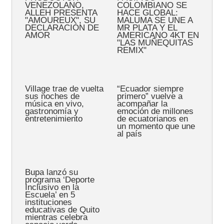
VENEZOLANO,
COLOMBIANO SE
ALLEH PRESENTA
HACE GLOBAL:
"AMOUREUX", SU
MALUMA SE UNE A
DECLARACIÓN DE
MR PLATA Y EL
AMOR
AMERICANO 4KT EN
"LAS MUÑEQUITAS
REMIX"
Village trae de vuelta
“Ecuador siempre
sus noches de
primero” vuelve a
música en vivo,
acompañar la
gastronomía y
emoción de millones
entretenimiento
de ecuatorianos en
un momento que une
al país
Bupa lanzó su
programa ‘Deporte
Inclusivo en la
Escuela’ en 5
instituciones
educativas de Quito
mientras celebra