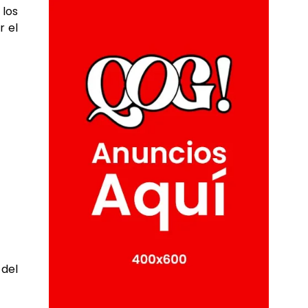
 los
r el
 del