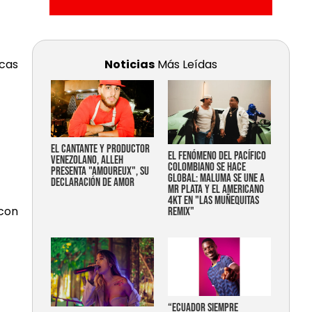
cas
Noticias
Más Leídas
EL CANTANTE Y PRODUCTOR
EL FENÓMENO DEL PACÍFICO
VENEZOLANO, ALLEH
COLOMBIANO SE HACE
PRESENTA "AMOUREUX", SU
GLOBAL: MALUMA SE UNE A
DECLARACIÓN DE AMOR
MR PLATA Y EL AMERICANO
4KT EN "LAS MUÑEQUITAS
 con
REMIX"
“Ecuador siempre